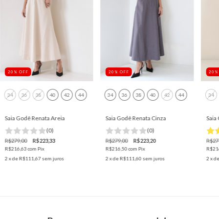
20
%
OFF
20
%
OFF
20
34
36
38
40
42
44
34
36
38
40
42
44
34
Saia Godê Renata Areia
Saia Godê Renata Cinza
Saia
(0)
(0)
R$279,00
R$223,33
R$279,00
R$223,20
R$27
R$216,63
com
Pix
R$216,50
com
Pix
R$21
2
x de
R$111,67
sem juros
2
x de
R$111,60
sem juros
2
x d