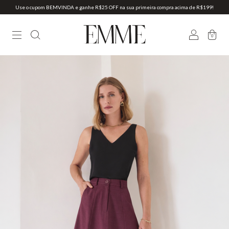
Use o cupom BEMVINDA e ganhe R$25 OFF na sua primeira compra acima de R$199!
0