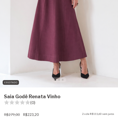
ESGOTADO
Saia Godê Renata Vinho
(0)
R$279,00
R$223,20
2
x de
R$111,60
sem juros