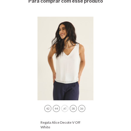
Para comprar com esse produto
42
44
40
38
36
Regata Alice Decote V Off
White