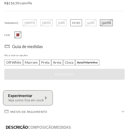
R$216,50
com
Pix
PPP(34)
PP(36)
P(38)
M(40)
G(42)
GG(44)
TAMANHO
COR
Guia de medidas
Veja outras opções
Off White
Marrom
Preta
Areia
Cinza
Azul Marinho
Experimentar
Veja como fica em você
MEIOS DE PAGAMENTO