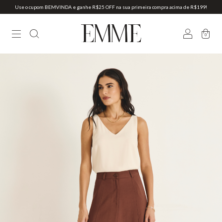
Use o cupom BEMVINDA e ganhe R$25 OFF na sua primeira compra acima de R$199!
0