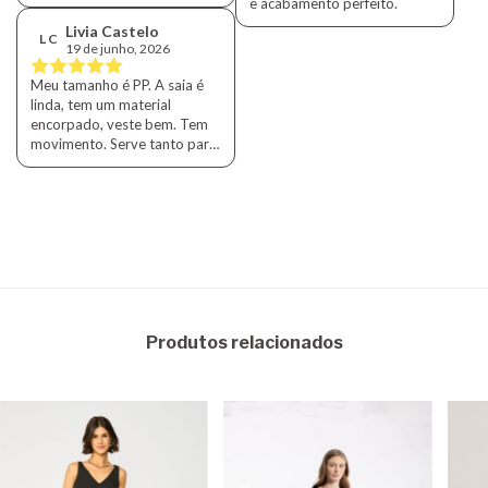
e acabamento perfeito.
Livia Castelo
L C
19 de junho, 2026
Meu tamanho é PP. A saia é
linda, tem um material
encorpado, veste bem. Tem
movimento. Serve tanto para
o inverno (com bota) como
verão (sandália e até
rasteira).
Produtos relacionados