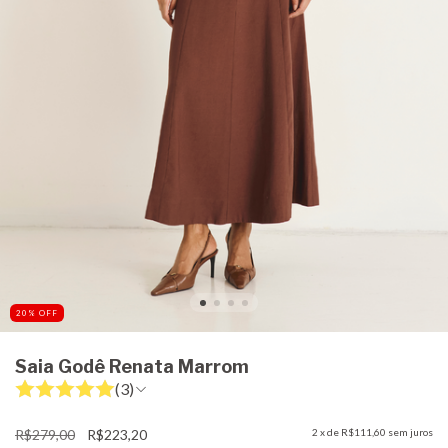
20
%
OFF
Saia Godê Renata Marrom
(3)
R$279,00
R$223,20
2
x de
R$111,60
sem juros