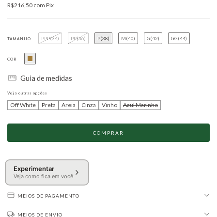
R$216,50
com
Pix
PPP(34)
PP(36)
P(38)
M(40)
G(42)
GG(44)
TAMANHO
COR
Guia de medidas
Veja outras opções
Off White
Preta
Areia
Cinza
Vinho
Azul Marinho
Experimentar
Veja como fica em você
MEIOS DE PAGAMENTO
MEIOS DE ENVIO