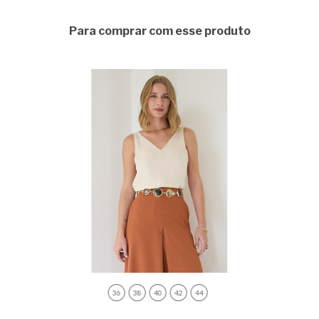
Para comprar com esse produto
36
38
40
42
44