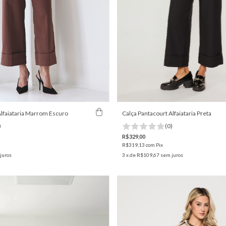
Alfaiataria Marrom Escuro
Calça Pantacourt Alfaiataria Preta
)
(0)
R$329,00
R$319,13
com
Pix
juros
3
x de
R$109,67
sem juros