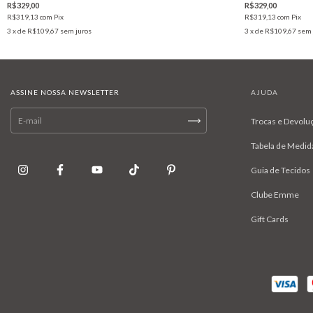
R$329,00
R$329,00
R$319,13
com
Pix
R$319,13
com
Pix
3
x de
R$109,67
sem juros
3
x de
R$109,67
sem 
ASSINE NOSSA NEWSLETTER
AJUDA
Trocas e Devolu
Tabela de Medid
Guia de Tecidos
Clube Emme
Gift Cards