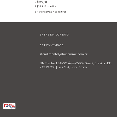
R$329,00
R$319,13
com
Pix
3
x de
R$109,67
sem juros
ENTRE EM CONTATO
5511979698655
atendimento@shopemme.com.br
SIN Trecho 1 SAI/SO Área 6580 - Guará, Brasília - DF,
71219-900 | Loja 134, Piso Térreo