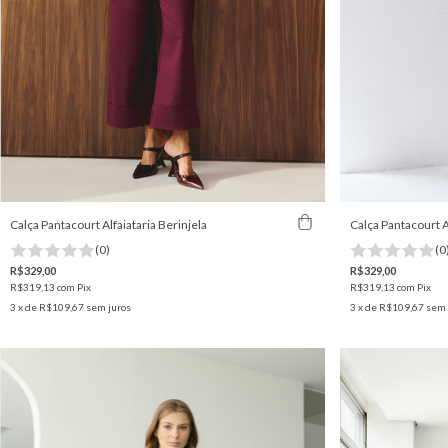
Calça Pantacourt Alfaiataria Berinjela
Calça Pantacourt 
(0)
(0
R$329,00
R$329,00
R$319,13
com
Pix
R$319,13
com
Pix
3
x de
R$109,67
sem juros
3
x de
R$109,67
sem 