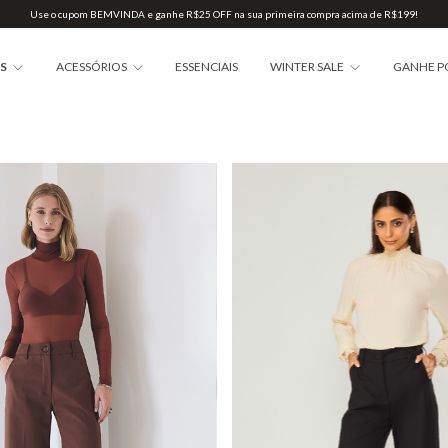
Use o cupom BEMVINDA e ganhe R$25 OFF na sua primeira compra acima de R$199!
AS
ACESSÓRIOS
ESSENCIAIS
WINTER SALE
GANHE P