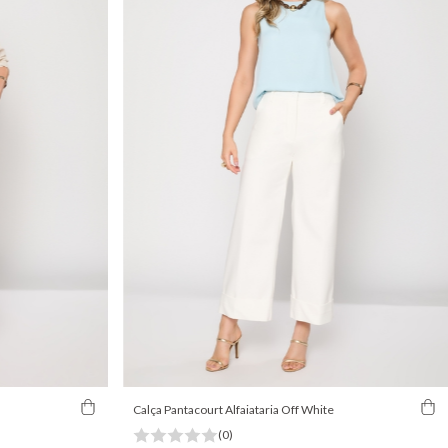
Calça Pantacourt Alfaiataria Off White
(0)