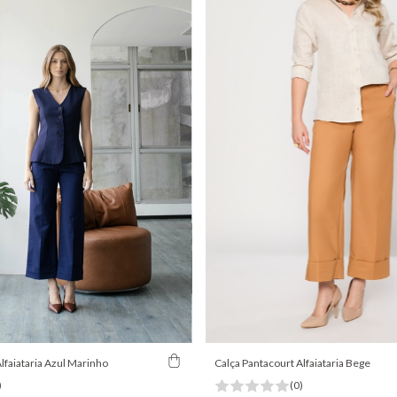
lfaiataria Azul Marinho
Calça Pantacourt Alfaiataria Bege
)
(0)