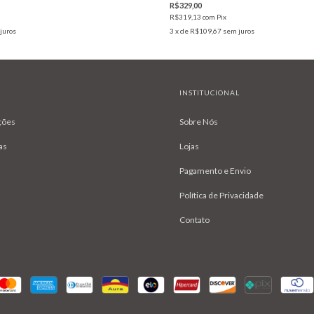
R$329,00
R$319,13
com
Pix
juros
3
x de
R$109,67
sem juros
INSTITUCIONAL
ções
Sobre Nós
as
Lojas
Pagamento e Envio
Política de Privacidade
Contato