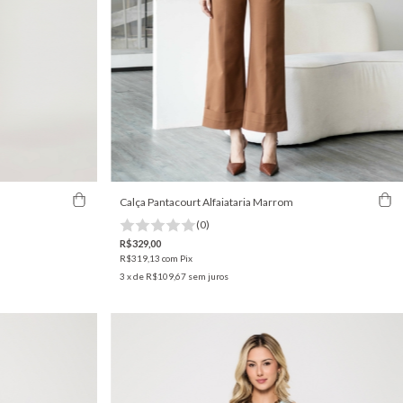
Calça Pantacourt Alfaiataria Marrom
(0)
R$329,00
R$319,13
com
Pix
3
x de
R$109,67
sem juros