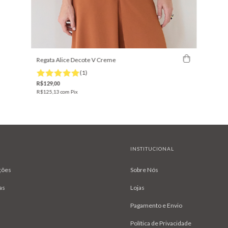
Regata Alice Decote V Creme
(1)
R$129,00
R$125,13
com
Pix
INSTITUCIONAL
ções
Sobre Nós
as
Lojas
Pagamento e Envio
Política de Privacidade