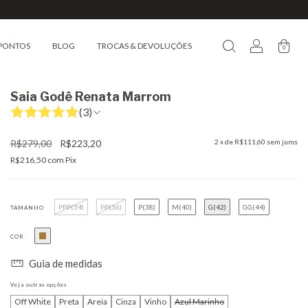
PONTOS
BLOG
TROCAS & DEVOLUÇÕES
0
Saia Godê Renata Marrom
(3)
R$279,00
R$223,20
2
x de
R$111,60
sem juros
R$216,50
com
Pix
PPP(34)
PP(36)
P(38)
M(40)
G(42)
GG(44)
TAMANHO
COR
Guia de medidas
Veja outras opções
Off White
Preta
Areia
Cinza
Vinho
Azul Marinho