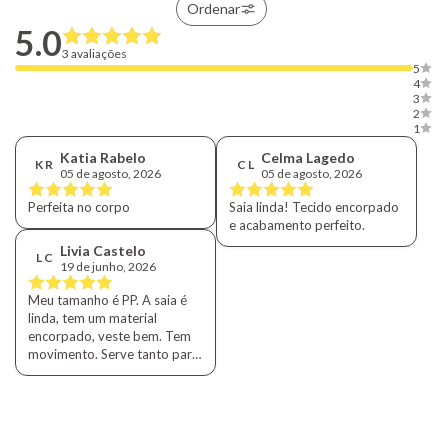
Ordenar
5.0
3 avaliações
5
4
3
2
1
Katia Rabelo
Celma Lagedo
K R
C L
05 de agosto, 2026
05 de agosto, 2026
Perfeita no corpo
Saia linda! Tecido encorpado
e acabamento perfeito.
Livia Castelo
L C
19 de junho, 2026
Meu tamanho é PP. A saia é
linda, tem um material
encorpado, veste bem. Tem
movimento. Serve tanto para
o inverno (com bota) como
verão (sandália e até
rasteira).