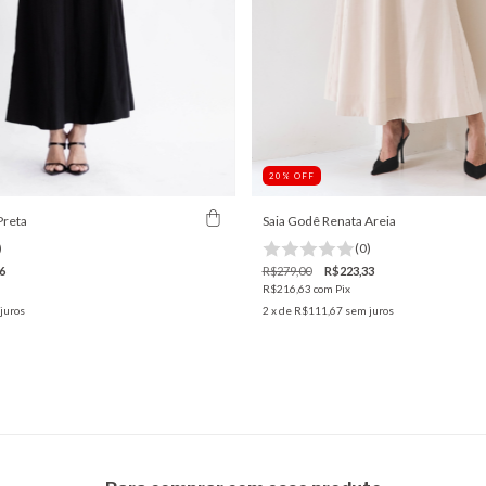
20
%
OFF
Preta
Saia Godê Renata Areia
)
(0)
6
R$279,00
R$223,33
R$216,63
com
Pix
juros
2
x de
R$111,67
sem juros