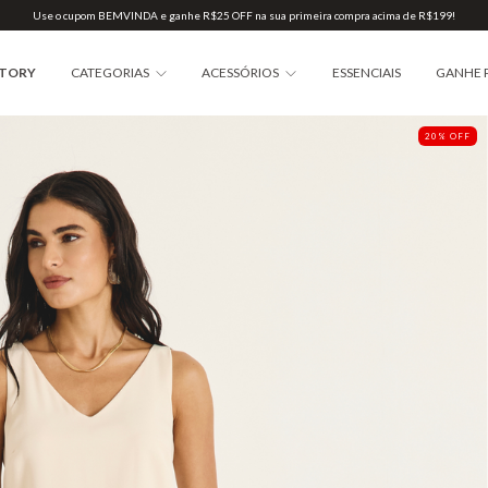
Use o cupom BEMVINDA e ganhe R$25 OFF na sua primeira compra acima de R$199!
STORY
CATEGORIAS
ACESSÓRIOS
ESSENCIAIS
GANHE 
20
%
OFF