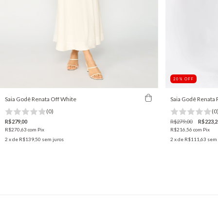
20
%
OFF
Saia Godê Renata Off White
Saia Godê Renata 
(0)
(0
R$279,00
R$279,00
R$223,2
R$270,63
com
Pix
R$216,56
com
Pix
2
x de
R$139,50
sem juros
2
x de
R$111,63
sem 