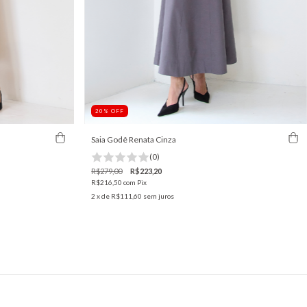
20
%
OFF
Saia Godê Renata Cinza
(0)
R$279,00
R$223,20
R$216,50
com
Pix
2
x de
R$111,60
sem juros