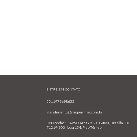
ENTRE EM CONTATO
5511979698655
atendimento@shopemme.com.br
SIN Trecho 1 SAI/SO Área 6580 - Guará, Brasília - DF,
71219-900 | Loja 134, Piso Térreo