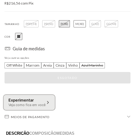
R$216,56
com
Pix
PPP(34)
PP(36)
P(38)
M(40)
G(42)
GG(44)
TAMANHO
COR
Guia de medidas
Veja outras opções
Off White
Marrom
Areia
Cinza
Vinho
Azul Marinho
Experimentar
Veja como fica em você
MEIOS DE PAGAMENTO