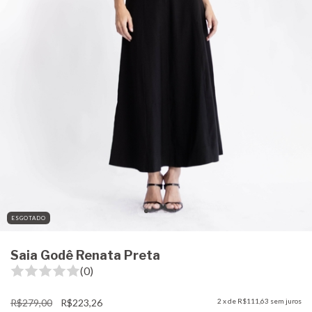
ESGOTADO
Saia Godê Renata Preta
(0)
R$279,00
R$223,26
2
x de
R$111,63
sem juros