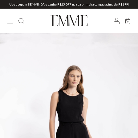
Use o cupom BEMVINDA e ganhe R$25 OFF na sua primeira compra acima de R$199!
0