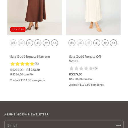
20
%
OFF
34
36
38
40
42
44
34
36
38
40
42
44
Saia Godê Renata Marrom
Saia Godê Renata Off
White
(3)
(0)
R$279,00
R$223,20
R$279,00
R$216,50
com
Pix
R$270,63
com
Pix
2
x de
R$111,60
sem juros
2
x de
R$139,50
sem juros
ASSINE NOSSA NEWSLETTER