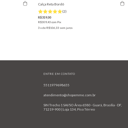
Calça Reta Bordô
(2)
R$319,00
R$309,43
com
Pix
3
x de
R$106,33
sem juros
ENTRE EM CONTATO
5511979698655
atendimento@shopemme.com.br
SIN Trecho 1 SAI/SO Área 6580 - Guará, Brasília - DF,
71219-900 | Loja 134, Piso Térreo