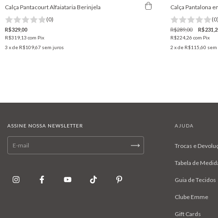
Calça Pantacourt Alfaiataria Berinjela
Calça Pantalona e
(0)
(0
R$329,00
R$289,00
R$231,2
R$319,13
com
Pix
R$224,26
com
Pix
3
x de
R$109,67
sem juros
2
x de
R$115,60
sem 
ASSINE NOSSA NEWSLETTER
AJUDA
Trocas e Devolu
Tabela de Medid
Guia de Tecidos
Clube Emme
Gift Cards