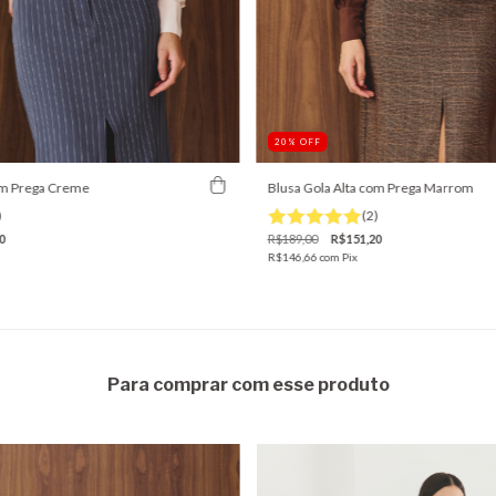
20
%
OFF
om Prega Creme
Blusa Gola Alta com Prega Marrom
)
(2)
0
R$189,00
R$151,20
R$146,66
com
Pix
Para comprar com esse produto