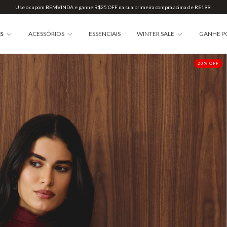
Use o cupom BEMVINDA e ganhe R$25 OFF na sua primeira compra acima de R$199!
AS
ACESSÓRIOS
ESSENCIAIS
WINTER SALE
GANHE P
20
%
OFF