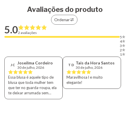
Avaliações do produto
Ordenar
5.0
2 avaliações
5
4
3
2
1
Joseilma Cordeiro
Tais da Hora Santos
J C
T D
30 de julho, 2026
30 de julho, 2026
Essa blusa é aquele tipo de
Maravilhosa l e muito
blusa que toda mulher tem
elegante!
que ter no guarda-roupa, ela
te deixar arrumada sem
precisa de muito