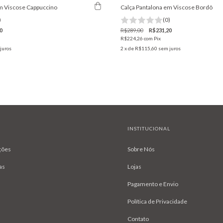
m Viscose Cappuccino
Calça Pantalona em Viscose Bordô
)
(0)
0
R$289,00
R$231,20
R$224,26
com
Pix
juros
2
x de
R$115,60
sem juros
INSTITUCIONAL
ções
Sobre Nós
as
Lojas
Pagamento e Envio
Política de Privacidade
Contato