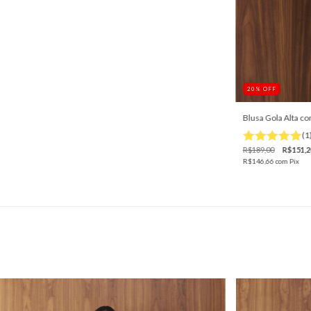
20
%
OFF
Blusa Gola Alta c
(1
R$189,00
R$151,2
R$146,66
com
Pix