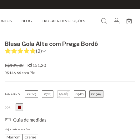
ONTOS
BLOG
TROCAS & DEVOLUÇÕES
0
Blusa Gola Alta com Prega Bordô
(2)
R$189,00
R$151,20
R$146,66
com
Pix
PP(36)
P(38)
M(40)
G(42)
GG(44)
TAMANHO
COR
Guia de medidas
Veja outras opções
Marrom
Creme