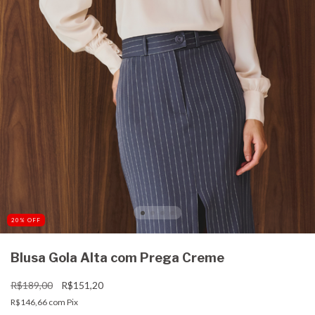
20
%
OFF
Blusa Gola Alta com Prega Creme
R$189,00
R$151,20
R$146,66
com
Pix