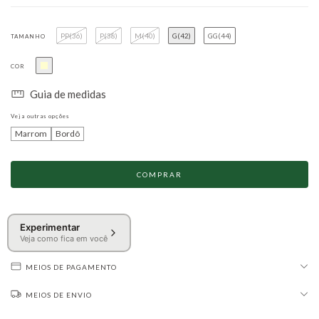
PP(36)
P(38)
M(40)
G(42)
GG(44)
TAMANHO
COR
Guia de medidas
Veja outras opções
Marrom
Bordô
Experimentar
Veja como fica em você
MEIOS DE PAGAMENTO
MEIOS DE ENVIO