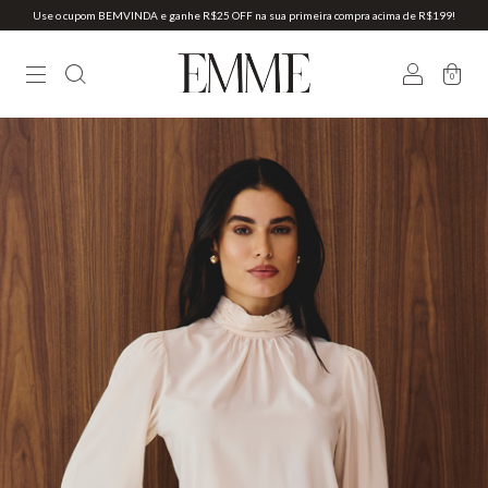
Use o cupom BEMVINDA e ganhe R$25 OFF na sua primeira compra acima de R$199!
0