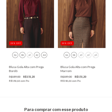
20
%
OFF
20
%
OFF
36
38
40
42
44
36
38
40
42
44
Blusa Gola Alta com Prega
Blusa Gola Alta com Prega
Bordô
Marrom
R$189,00
R$151,20
R$189,00
R$151,20
R$146,66
com
Pix
R$146,66
com
Pix
Para comprar com esse produto