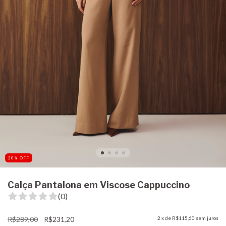
20
%
OFF
Calça Pantalona em Viscose Cappuccino
(0)
R$289,00
R$231,20
2
x de
R$115,60
sem juros