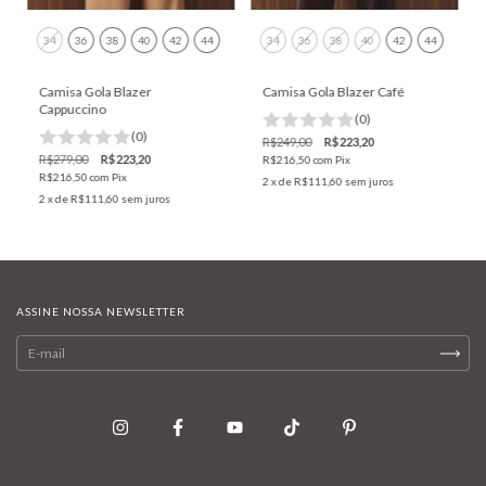
34
36
38
40
42
44
34
36
38
40
42
44
Camisa Gola Blazer
Camisa Gola Blazer Café
Cappuccino
(0)
(0)
R$249,00
R$223,20
R$279,00
R$223,20
R$216,50
com
Pix
R$216,50
com
Pix
2
x de
R$111,60
sem juros
2
x de
R$111,60
sem juros
ASSINE NOSSA NEWSLETTER