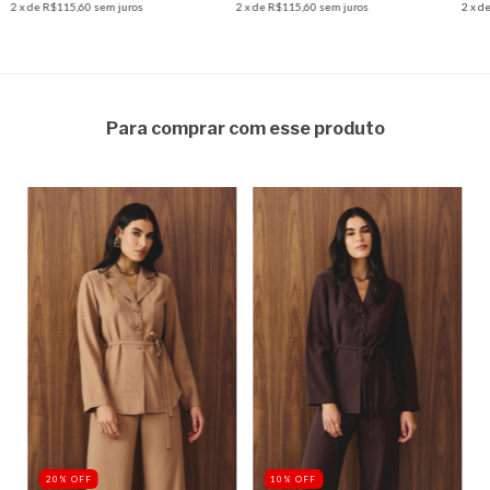
2
x de
R$115,60
sem juros
2
x de
R$115,60
sem juros
2
x d
Para comprar com esse produto
20
%
OFF
10
%
OFF