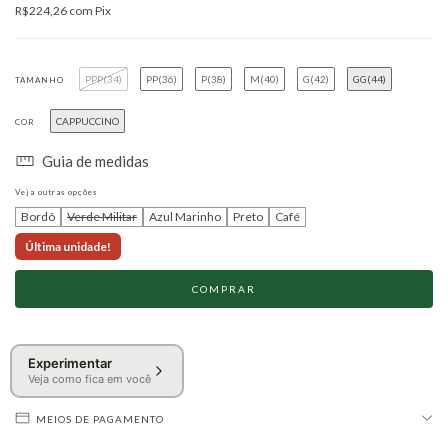
R$224,26
com
Pix
PPP(34)
PP(36)
P(38)
M(40)
G(42)
GG(44)
TAMANHO
CAPPUCCINO
COR
Guia de medidas
Veja outras opções
Bordô
Verde Militar
Azul Marinho
Preto
Café
Última unidade!
Experimentar
Veja como fica em você
MEIOS DE PAGAMENTO