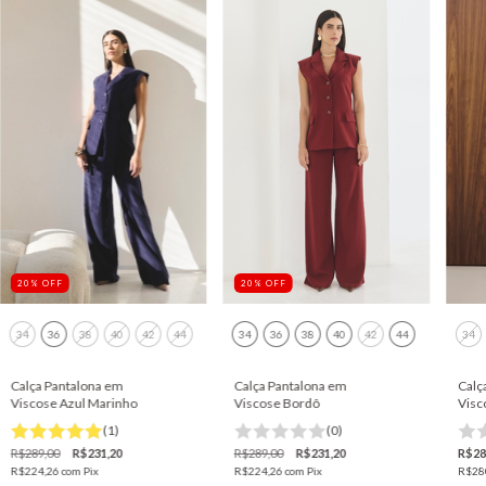
20
%
OFF
20
%
OFF
34
36
38
40
42
44
34
36
38
40
42
44
34
Calça Pantalona em
Calça Pantalona em
Calç
Viscose Azul Marinho
Viscose Bordô
Visc
(1)
(0)
R$289,00
R$231,20
R$289,00
R$231,20
R$28
R$224,26
com
Pix
R$224,26
com
Pix
R$28