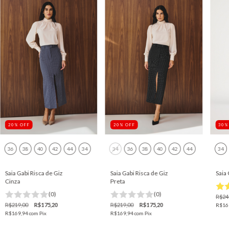
20
%
OFF
20
%
OFF
30
36
38
40
42
44
34
34
36
38
40
42
44
34
Saia Gabi Risca de Giz
Saia Gabi Risca de Giz
Saia 
Cinza
Preta
(0)
(0)
R$24
R$219,00
R$175,20
R$219,00
R$175,20
R$16
R$169,94
com
Pix
R$169,94
com
Pix