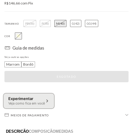
R$146,66
com
Pix
PP(36)
P(38)
M(40)
G(42)
GG(44)
TAMANHO
COR
Guia de medidas
Veja outras opções
Marrom
Bordô
Experimentar
Veja como fica em você
MEIOS DE PAGAMENTO