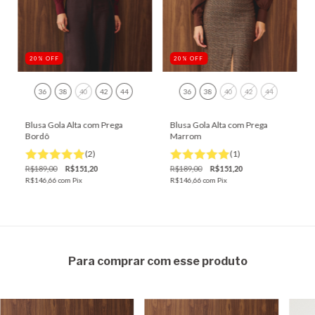
20
%
OFF
20
%
OFF
36
38
40
42
44
36
38
40
42
44
Blusa Gola Alta com Prega
Blusa Gola Alta com Prega
Bordô
Marrom
(2)
(1)
R$189,00
R$151,20
R$189,00
R$151,20
R$146,66
com
Pix
R$146,66
com
Pix
Para comprar com esse produto