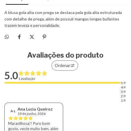
Avaliações do produto
Ordenar
5.0
1 avaliação
5
4
3
2
1
Ana Lucia Queiroz
A L
19 de junho, 2026
Maravilhosa!! Puro bom
gosto, veste muito bem, além