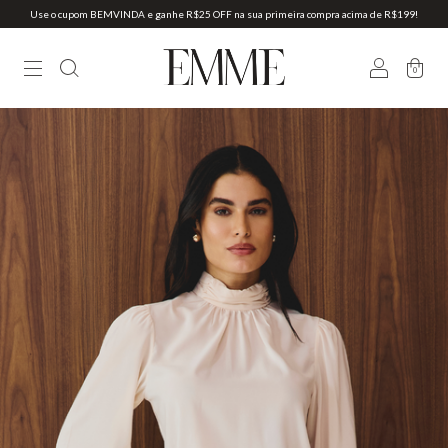
Use o cupom BEMVINDA e ganhe R$25 OFF na sua primeira compra acima de R$199!
0