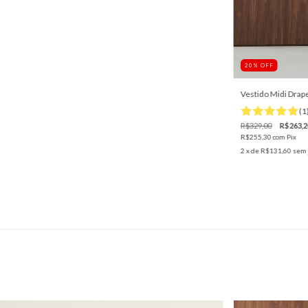
20
%
OFF
Vestido Midi Drap
(1
R$329,00
R$263,2
R$255,30
com
Pix
2
x de
R$131,60
sem 