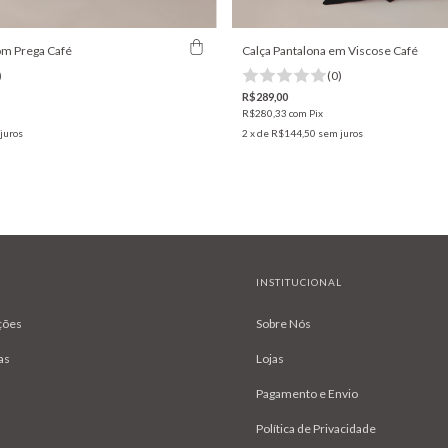
om Prega Café
Calça Pantalona em Viscose Café
)
(0)
R$289,00
R$280,33
com
Pix
juros
2
x de
R$144,50
sem juros
INSTITUCIONAL
ções
Sobre Nós
as
Lojas
Pagamento e Envio
Política de Privacidade