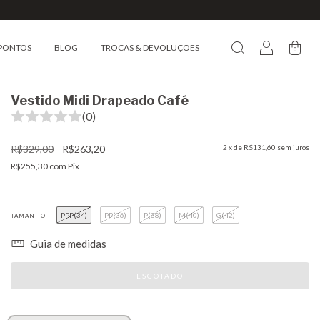
PONTOS
BLOG
TROCAS & DEVOLUÇÕES
0
Vestido Midi Drapeado Café
(0)
R$329,00
R$263,20
2
x de
R$131,60
sem juros
R$255,30
com
Pix
PPP(34)
PP(36)
P(38)
M(40)
G(42)
TAMANHO
Guia de medidas