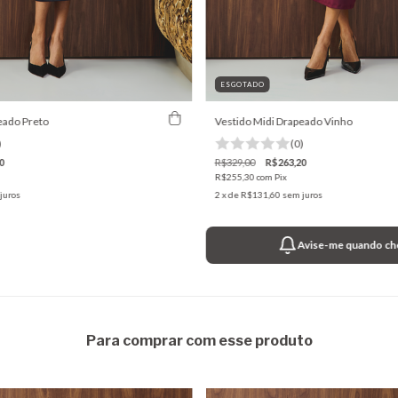
ESGOTADO
eado Preto
Vestido Midi Drapeado Vinho
)
(0)
0
R$329,00
R$263,20
R$255,30
com
Pix
juros
2
x de
R$131,60
sem juros
Avise-me quando ch
Para comprar com esse produto