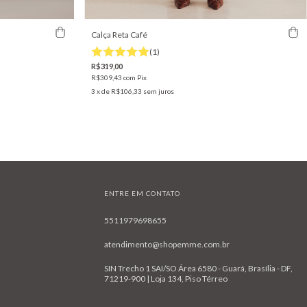
Calça Reta Café
(1)
R$319,00
R$309,43
com
Pix
3
x de
R$106,33
sem juros
ENTRE EM CONTATO
5511979698655
atendimento@shopemme.com.br
SIN Trecho 1 SAI/SO Área 6580 - Guará, Brasília - DF,
71219-900 | Loja 134, Piso Térreo