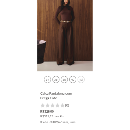
34
36
38
40
42
Calça Pantalona com
Prega Café
(0)
R$329,00
R$319,13
com
Pix
3
x de
R$109,67
sem juros