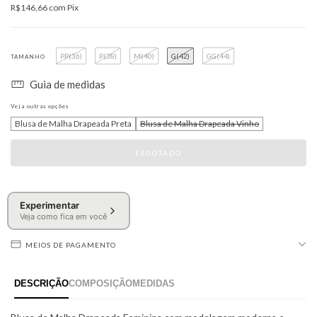
R$146,66
com
Pix
PP(36)
P(38)
M(40)
G(42)
GG(44)
TAMANHO
Guia de medidas
Veja outras opções
Blusa de Malha Drapeada Preta
Blusa de Malha Drapeada Vinho
Experimentar
Veja como fica em você
MEIOS DE PAGAMENTO