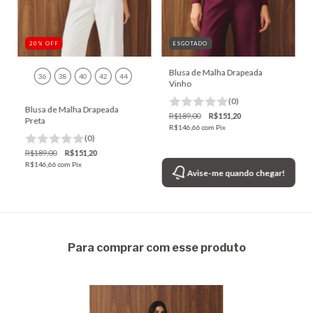
20
%
OFF
ESGOTADO
Blusa de Malha Drapeada
36
38
40
42
44
Vinho
(0)
Blusa de Malha Drapeada
R$189,00
R$151,20
Preta
R$146,66
com
Pix
(0)
R$189,00
R$151,20
R$146,66
com
Pix
Avise-me quando chegar!
Para comprar com esse produto