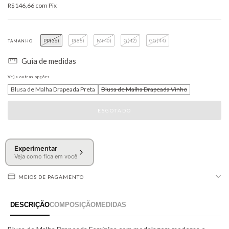
R$146,66
com
Pix
PP(36)
P(38)
M(40)
G(42)
GG(44)
TAMANHO
Guia de medidas
Veja outras opções
Blusa de Malha Drapeada Preta
Blusa de Malha Drapeada Vinho
Experimentar
Veja como fica em você
MEIOS DE PAGAMENTO