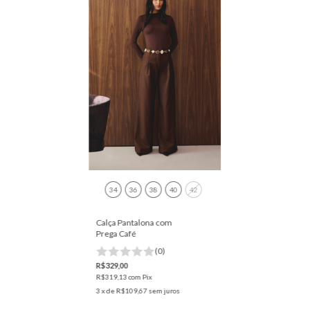
34
36
38
40
42
Calça Pantalona com
Prega Café
(0)
R$329,00
R$319,13
com
Pix
3
x de
R$109,67
sem juros