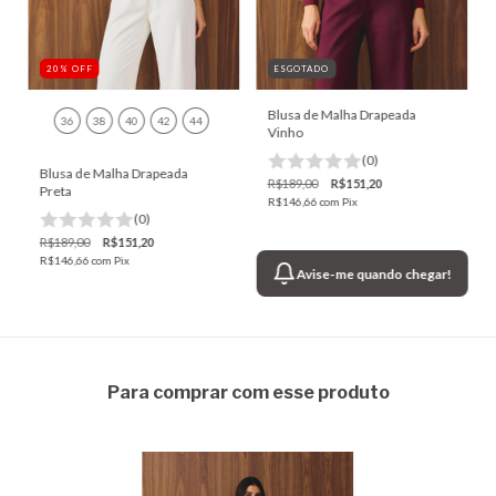
20
%
OFF
ESGOTADO
Blusa de Malha Drapeada
36
38
40
42
44
Vinho
(0)
Blusa de Malha Drapeada
R$189,00
R$151,20
Preta
R$146,66
com
Pix
(0)
R$189,00
R$151,20
R$146,66
com
Pix
Avise-me quando chegar!
Para comprar com esse produto