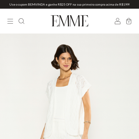
Use o cupom BEMVINDA e ganhe R$25 OFF na sua primeira compra acima de R$199!
0