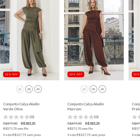
20
%
OFF
20
%
OFF
20
36
38
40
36
38
40
Conjunto Calça Aladin
Conjunto Calça Aladin
Conj
Verde Oliva
Marrom
Pret
(0)
(0)
R$479,00
R$383,20
R$479,00
R$383,20
R$47
R$371,70
com
Pix
R$371,70
com
Pix
R$37
3
x de
R$127,73
sem juros
3
x de
R$127,73
sem juros
3
x d