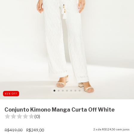
41
%
OFF
Conjunto Kimono Manga Curta Off White
(0)
R$419,00
R$249,00
2
x de
R$124,50
sem juros