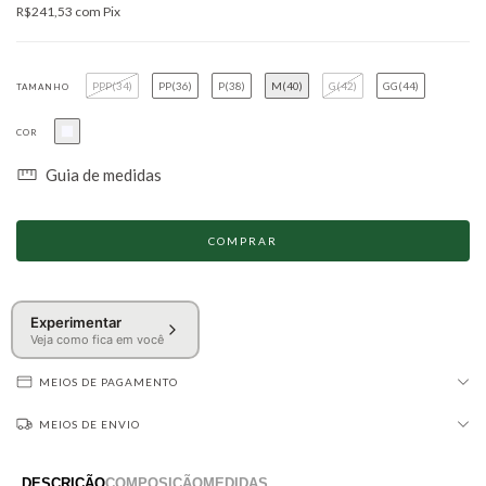
R$241,53
com
Pix
PPP(34)
PP(36)
P(38)
M(40)
G(42)
GG(44)
TAMANHO
COR
Guia de medidas
Experimentar
Veja como fica em você
MEIOS DE PAGAMENTO
MEIOS DE ENVIO