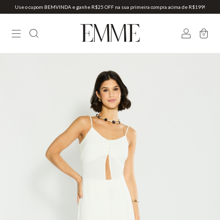
Use o cupom BEMVINDA e ganhe R$25 OFF na sua primeira compra acima de R$199!
0