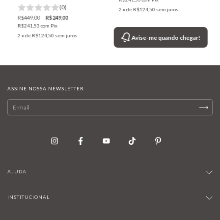
(0)
2
x de
R$124,50
sem juros
R$449,00
R$249,00
R$241,53
com
Pix
2
x de
R$124,50
sem juros
Avise-me quando chegar!
ASSINE NOSSA NEWSLETTER
AJUDA
INSTITUCIONAL