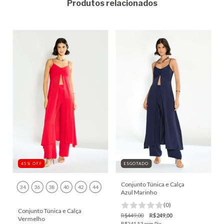
Produtos relacionados
45
%
OFF
ESGOTADO
Conjunto Túnica e Calça
34
36
38
40
42
44
Azul Marinho
(0)
Conjunto Túnica e Calça
R$449,00
R$249,00
Vermelho
R$241,53
com
Pix