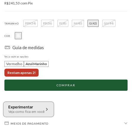
R$241,53
com
Pix
PPP(34)
PP(36)
P(38)
M(40)
G(42)
GG(44)
TAMANHO
COR
Guia de medidas
Veja outras opções
Vermelho
Azul Marinho
Restam apenas 2!
Experimentar
Veja como fica em você
MEIOS DE PAGAMENTO