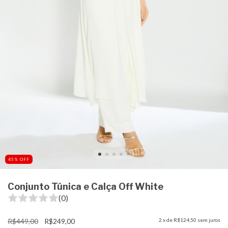
45
%
OFF
Conjunto Túnica e Calça Off White
(0)
R$449,00
R$249,00
2
x de
R$124,50
sem juros