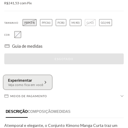
R$241,53
com
Pix
PPP(34)
PP(36)
P(38)
M(40)
G(42)
GG(44)
TAMANHO
COR
Guia de medidas
Experimentar
Veja como fica em você
MEIOS DE PAGAMENTO