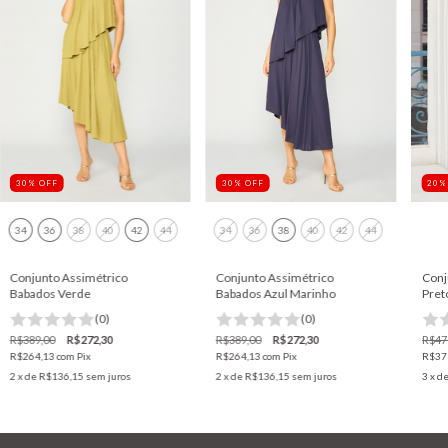
30
%
OFF
20
30
%
OFF
34
36
38
40
42
44
34
36
38
40
42
44
Conjunto Assimétrico
Conjunto Assimétrico
Conj
Babados Verde
Babados Azul Marinho
Pret
(0)
(0)
R$389,00
R$272,30
R$389,00
R$272,30
R$47
R$264,13
com
Pix
R$264,13
com
Pix
R$37
2
x de
R$136,15
sem juros
2
x de
R$136,15
sem juros
3
x d