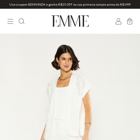
Use o cupom BEMVINDA e ganhe R$25 OFF na sua primeira compra acima de R$199!
0