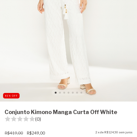
41
%
OFF
Conjunto Kimono Manga Curta Off White
(0)
R$419,00
R$249,00
2
x de
R$124,50
sem juros