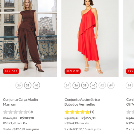
20
%
OFF
45
30
%
OFF
36
38
40
34
36
38
40
42
44
34
Conjunto Calça Aladin
Conjunto Assimétrico
Conj
Marrom
Babados Vermelho
Off 
(0)
(1)
R$479,00
R$383,20
R$389,00
R$272,30
R$44
R$371,70
com
Pix
R$264,13
com
Pix
R$24
3
x de
R$127,73
sem juros
2
x de
R$136,15
sem juros
2
x d