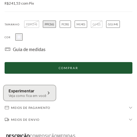
R$241,53
com
Pix
PPP(34)
PP(36)
P(38)
M(40)
G(42)
GG(44)
TAMANHO
COR
Guia de medidas
Experimentar
Veja como fica em você
MEIOS DE PAGAMENTO
MEIOS DE ENVIO