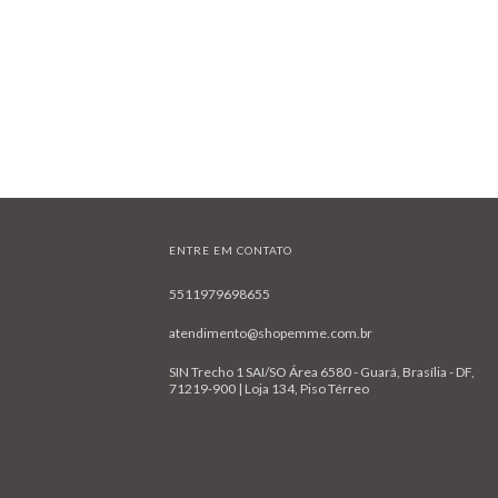
ENTRE EM CONTATO
5511979698655
atendimento@shopemme.com.br
SIN Trecho 1 SAI/SO Área 6580 - Guará, Brasília - DF,
71219-900 | Loja 134, Piso Térreo