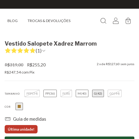
BLOG
TROCAS & DEVOLUÇÕES
0
Vestido Salopete Xadrez Marrom
(1)
R$319,00
R$255,20
2
x de
R$127,60
sem juros
R$247,54
com
Pix
PPP(34)
PP(36)
P(38)
M(40)
G(42)
GG(44)
TAMANHO
COR
Guia de medidas
Última unidade!