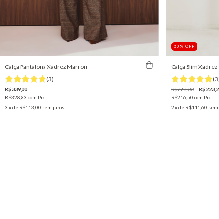
20
%
OFF
Calça Pantalona Xadrez Marrom
Calça Slim Xadre
(3)
(3
R$339,00
R$279,00
R$223,2
R$328,83
com
Pix
R$216,50
com
Pix
3
x de
R$113,00
sem juros
2
x de
R$111,60
sem 