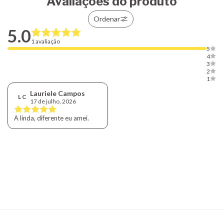
Avaliações do produto
Ordenar
5.0
1 avaliação
5
4
3
2
1
Lauriele Campos
L C
17 de julho, 2026
A linda, diferente eu amei.