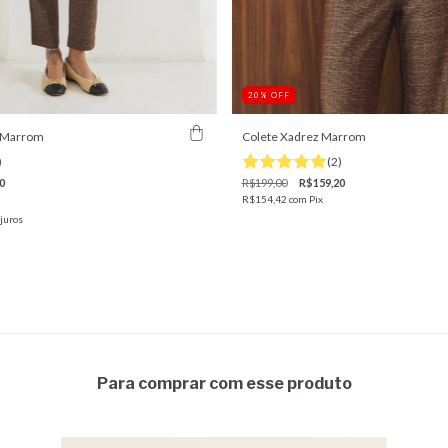
20
%
OFF
z Marrom
Colete Xadrez Marrom
)
(2)
0
R$199,00
R$159,20
R$154,42
com
Pix
juros
Para comprar com esse produto