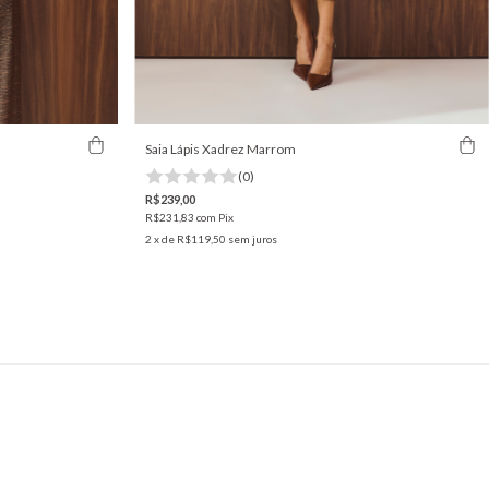
Saia Lápis Xadrez Marrom
(0)
R$239,00
R$231,83
com
Pix
2
x de
R$119,50
sem juros