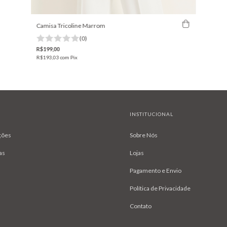
Camisa Tricoline Marrom
(0)
R$199,00
R$193,03
com
Pix
INSTITUCIONAL
ções
Sobre Nós
as
Lojas
Pagamento e Envio
Política de Privacidade
Contato