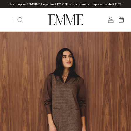
Use o cupom BEMVINDA e ganhe R$25 OFF na sua primeira compra acima de R$199!
0