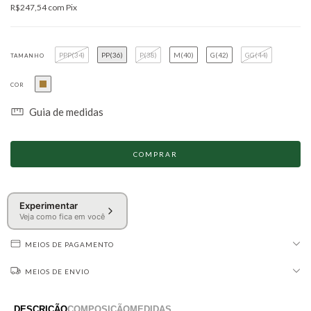
R$247,54
com
Pix
PPP(34)
PP(36)
P(38)
M(40)
G(42)
GG(44)
TAMANHO
COR
Guia de medidas
Experimentar
Veja como fica em você
MEIOS DE PAGAMENTO
MEIOS DE ENVIO