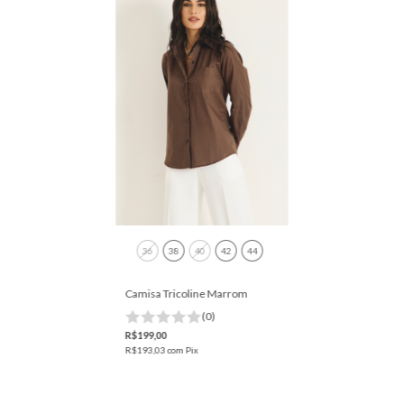
36
38
40
42
44
Camisa Tricoline Marrom
(0)
R$199,00
R$193,03
com
Pix