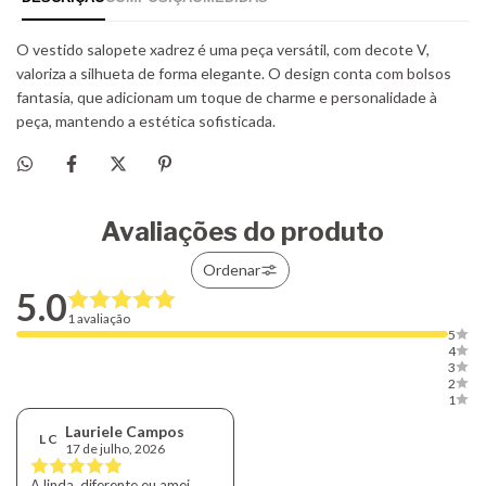
Avaliações do produto
Ordenar
5.0
1 avaliação
5
4
3
2
1
Lauriele Campos
L C
17 de julho, 2026
A linda, diferente eu amei.