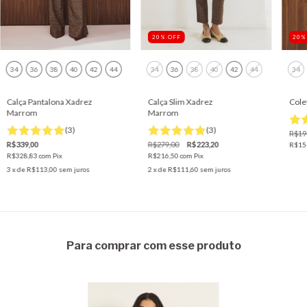
20
%
OFF
20
34
36
38
40
42
44
34
36
38
40
42
44
34
Calça Pantalona Xadrez
Calça Slim Xadrez
Cole
Marrom
Marrom
(3)
(3)
R$19
R$339,00
R$279,00
R$223,20
R$15
R$328,83
com
Pix
R$216,50
com
Pix
3
x de
R$113,00
sem juros
2
x de
R$111,60
sem juros
Para comprar com esse produto