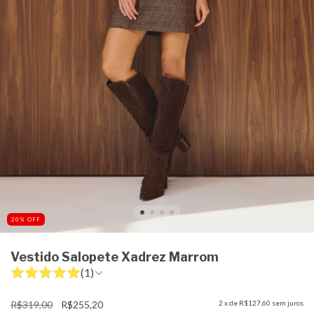
20
%
OFF
Vestido Salopete Xadrez Marrom
(1)
R$319,00
R$255,20
2
x de
R$127,60
sem juros