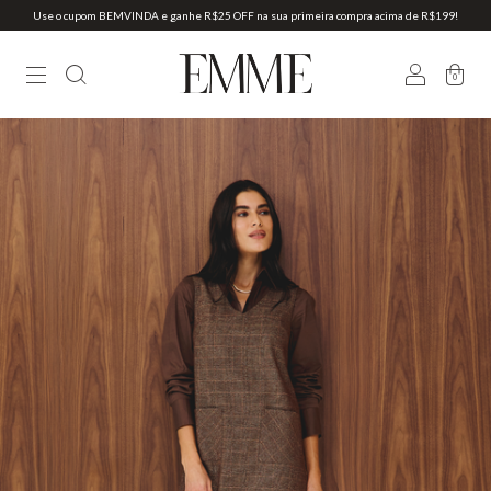
Use o cupom BEMVINDA e ganhe R$25 OFF na sua primeira compra acima de R$199!
0