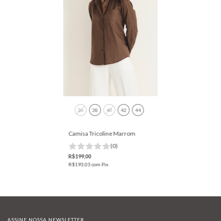
36
38
40
42
44
Camisa Tricoline Marrom
(0)
R$199,00
R$193,03
com
Pix
ASSINE NOSSA NEWSLETTER