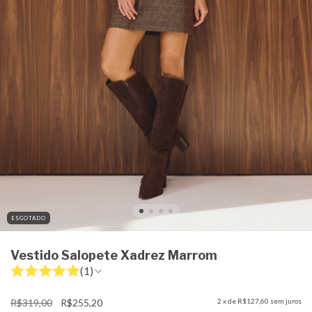
ESGOTADO
Vestido Salopete Xadrez Marrom
(1)
R$319,00
R$255,20
2
x de
R$127,60
sem juros