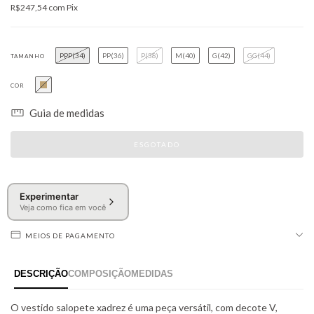
R$247,54
com
Pix
PPP(34)
PP(36)
P(38)
M(40)
G(42)
GG(44)
TAMANHO
COR
Guia de medidas
Experimentar
Veja como fica em você
MEIOS DE PAGAMENTO