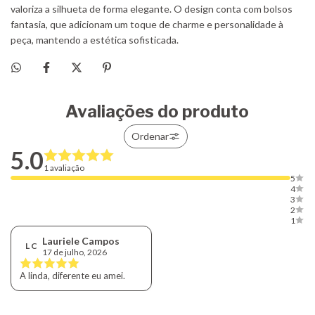
Avaliações do produto
Ordenar
5.0
1 avaliação
5
4
3
2
1
Lauriele Campos
L C
17 de julho, 2026
A linda, diferente eu amei.