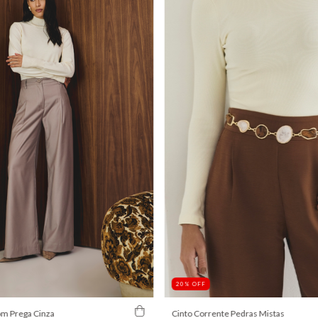
20
%
OFF
om Prega Cinza
Cinto Corrente Pedras Mistas