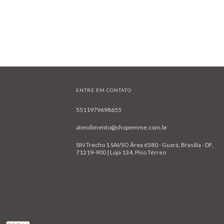
ENTRE EM CONTATO
5511979698655
atendimento@shopemme.com.br
SIN Trecho 1 SAI/SO Área 6580 - Guará, Brasília - DF,
71219-900 | Loja 134, Piso Térreo