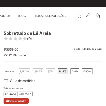
PONTOS
BLOG
TROCAS & DEVOLUÇÕES
0
Sobretudo de Lã Areia
(0)
R$559,00
5
x de
R$111,80
sem juros
R$542,23
com
Pix
PPP(34)
PP(36)
P(38)
M(40)
G(42)
GG(44)
TAMANHO
Guia de medidas
Veja outras opções
Chumbo
Caramelo
Última unidade!