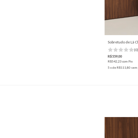
Sobretudo de Lã 
(0
R$559,00
R$542,23
com
Pix
5
x de
R$111,80
sem 