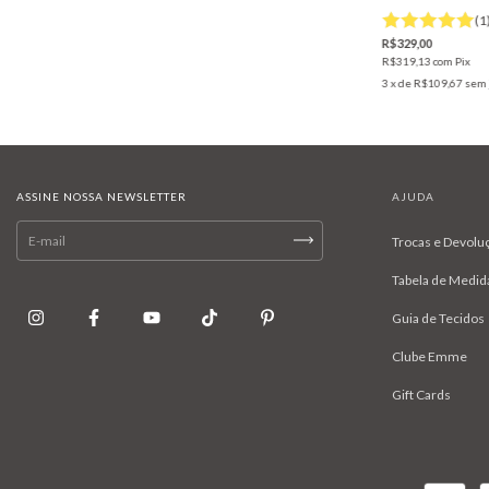
(1
R$329,00
R$319,13
com
Pix
3
x de
R$109,67
sem 
ASSINE NOSSA NEWSLETTER
AJUDA
Trocas e Devolu
Tabela de Medid
Guia de Tecidos
Clube Emme
Gift Cards