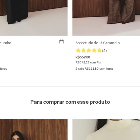
Chumbo
Sobretudo de Lã Caramelo
)
(2)
R$559,00
R$542,23
com
Pix
juros
5
x de
R$111,80
sem juros
Para comprar com esse produto