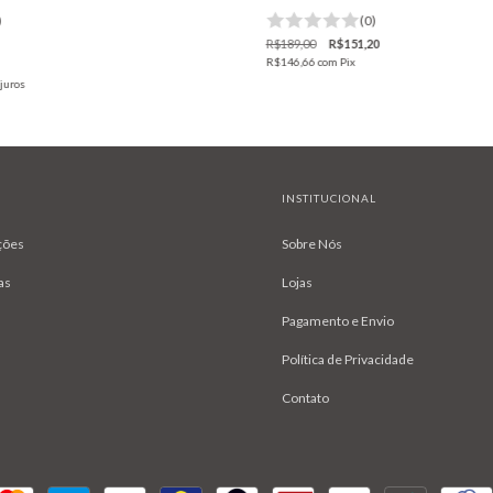
)
(0)
R$189,00
R$151,20
R$146,66
com
Pix
juros
INSTITUCIONAL
ções
Sobre Nós
as
Lojas
Pagamento e Envio
Política de Privacidade
Contato