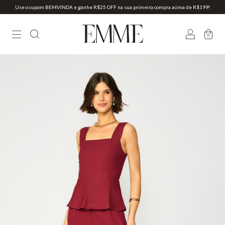
Use o cupom BEMVINDA e ganhe R$25 OFF na sua primeira compra acima de R$199!
0