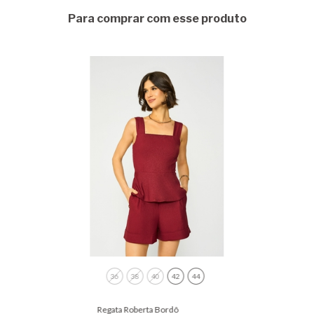
Para comprar com esse produto
36
38
40
42
44
Regata Roberta Bordô