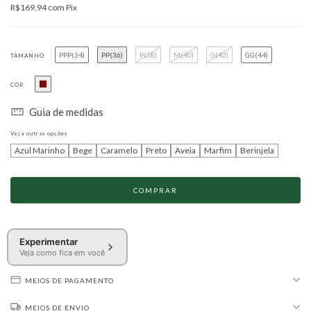
R$169,94
com
Pix
PPP(34)
PP(36)
P(38)
M(40)
G(42)
GG(44)
TAMANHO
COR
Guia de medidas
Veja outras opções
Azul Marinho
Bege
Caramelo
Preto
Aveia
Marfim
Berinjela
Experimentar
Veja como fica em você
MEIOS DE PAGAMENTO
MEIOS DE ENVIO