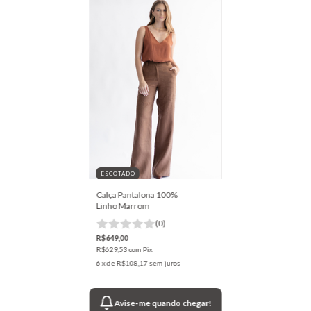
ESGOTADO
Calça Pantalona 100%
Linho Marrom
(0)
R$649,00
R$629,53
com
Pix
6
x de
R$108,17
sem juros
Avise-me quando chegar!