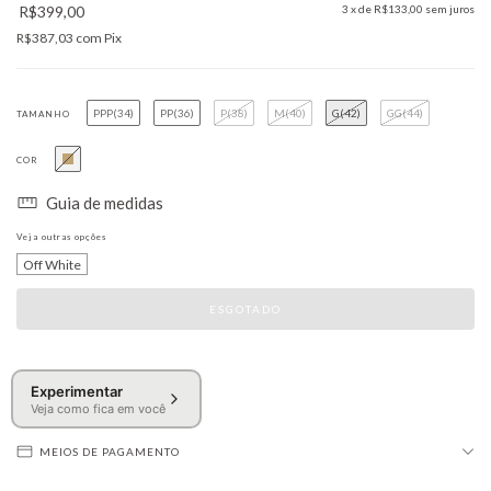
R$399,00
3
x de
R$133,00
sem juros
R$387,03
com
Pix
PPP(34)
PP(36)
P(38)
M(40)
G(42)
GG(44)
TAMANHO
COR
Guia de medidas
Veja outras opções
Off White
Experimentar
Veja como fica em você
MEIOS DE PAGAMENTO