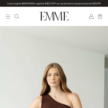
Use o cupom BEMVINDA e ganhe R$25 OFF na sua primeira compra acima de R$199!
0