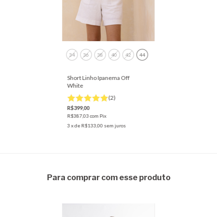
34
36
38
40
42
44
Short Linho Ipanema Off
White
(2)
R$399,00
R$387,03
com
Pix
3
x de
R$133,00
sem juros
Para comprar com esse produto