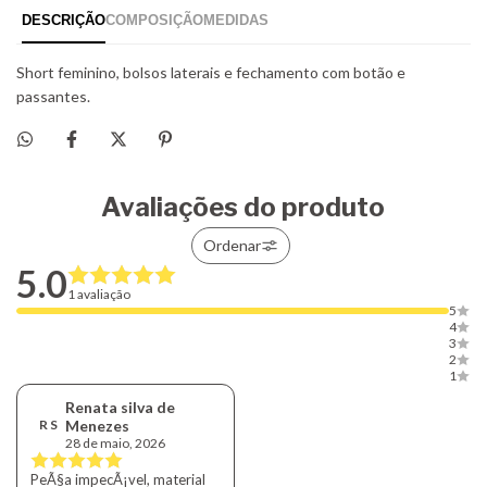
Avaliações do produto
Ordenar
5.0
1 avaliação
5
4
3
2
1
Renata silva de
R S
Menezes
28 de maio, 2026
PeÃ§a impecÃ¡vel, material