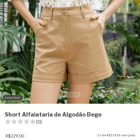
ESGOTADO
Short Alfaiataria de Algodão Bege
(0)
R$229,00
2
x de
R$114,50
sem juros