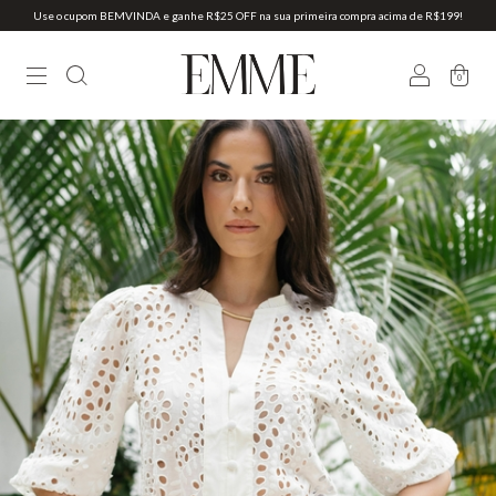
Use o cupom BEMVINDA e ganhe R$25 OFF na sua primeira compra acima de R$199!
0