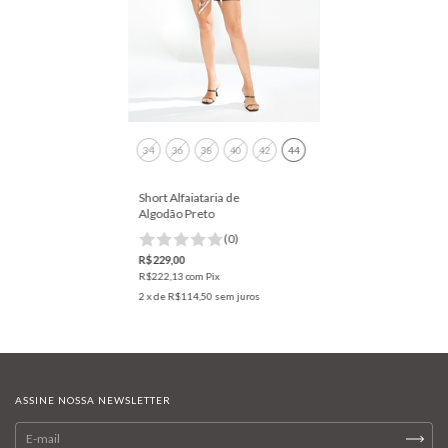
34
36
38
40
42
44
Short Alfaiataria de
Algodão Preto
(0)
R$229,00
R$222,13
com
Pix
2
x de
R$114,50
sem juros
ASSINE NOSSA NEWSLETTER