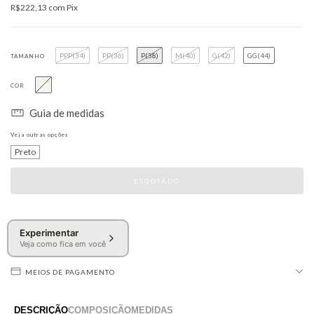
R$222,13
com
Pix
PPP(34)
PP(36)
P(38)
M(40)
G(42)
GG(44)
TAMANHO
COR
Guia de medidas
Veja outras opções
Preto
Experimentar
Veja como fica em você
MEIOS DE PAGAMENTO