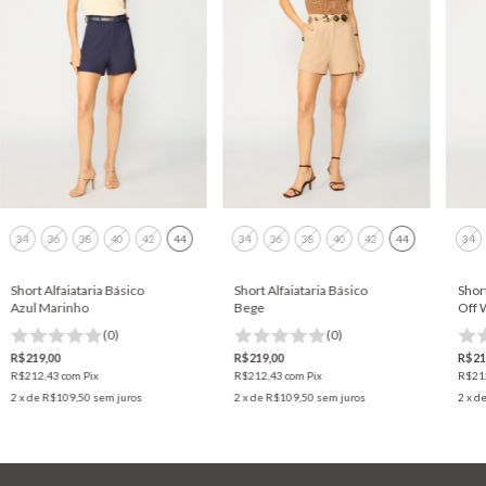
34
36
38
40
42
44
34
36
38
40
42
44
34
Short Alfaiataria Básico
Short Alfaiataria Básico
Short
Azul Marinho
Bege
Off 
(0)
(0)
R$219,00
R$219,00
R$21
R$212,43
com
Pix
R$212,43
com
Pix
R$21
2
x de
R$109,50
sem juros
2
x de
R$109,50
sem juros
2
x d