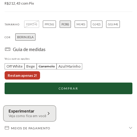
R$212,43
com
Pix
PPP(34)
PP(36)
P(38)
M(40)
G(42)
GG(44)
TAMANHO
BERINJELA
COR
Guia de medidas
Veja outras opções
Off White
Bege
Caramelo
Azul Marinho
Restam apenas 2!
Experimentar
Veja como fica em você
MEIOS DE PAGAMENTO