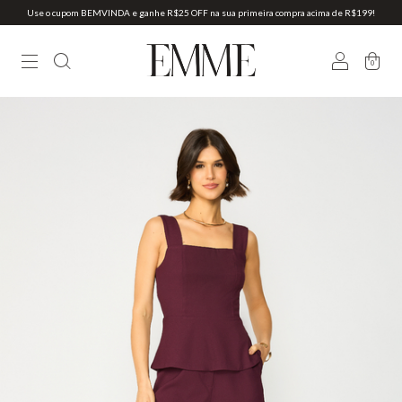
Use o cupom BEMVINDA e ganhe R$25 OFF na sua primeira compra acima de R$199!
0