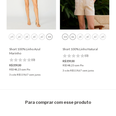
34
36
38
40
42
44
34
36
38
40
42
44
Short 100% Linho Azul
Short 100% Linho Natural
Marinho
(0)
(0)
R$359,00
R$359,00
R$348,23
com
Pix
R$348,23
com
Pix
3
x de
R$119,67
sem juros
3
x de
R$119,67
sem juros
Para comprar com esse produto