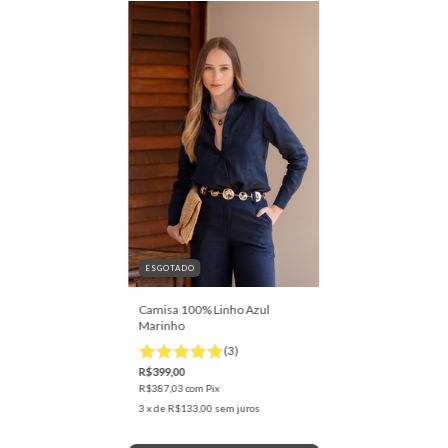
ESGOTADO
Camisa 100% Linho Azul
Marinho
(3)
R$399,00
R$387,03
com
Pix
3
x de
R$133,00
sem juros