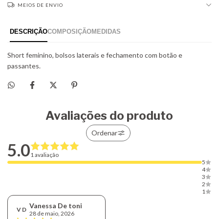
MEIOS DE ENVIO
Avaliações do produto
Ordenar
5.0
1 avaliação
5
4
3
2
1
Vanessa De toni
V D
28 de maio, 2026