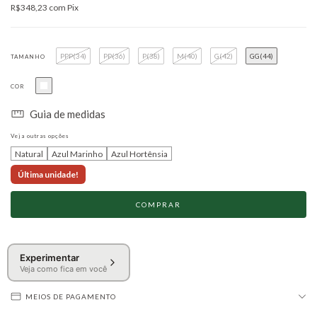
R$348,23
com
Pix
PPP(34)
PP(36)
P(38)
M(40)
G(42)
GG(44)
TAMANHO
COR
Guia de medidas
Veja outras opções
Natural
Azul Marinho
Azul Hortênsia
Última unidade!
Experimentar
Veja como fica em você
MEIOS DE PAGAMENTO