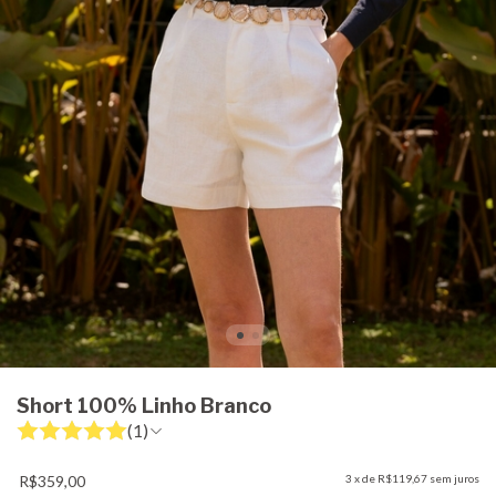
Short 100% Linho Branco
(1)
R$359,00
3
x de
R$119,67
sem juros