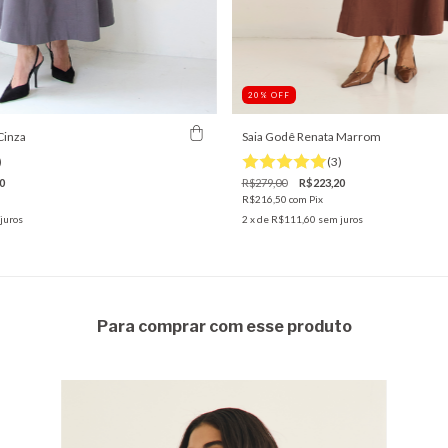
20
%
OFF
Cinza
Saia Godê Renata Marrom
)
(3)
0
R$279,00
R$223,20
R$216,50
com
Pix
juros
2
x de
R$111,60
sem juros
Para comprar com esse produto