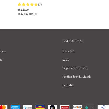
(7)
R$129,00
R$125,13
com
Pix
INSTITUCIONAL
ções
Sobre Nós
as
Lojas
Pagamento e Envio
Política de Privacidade
Contato