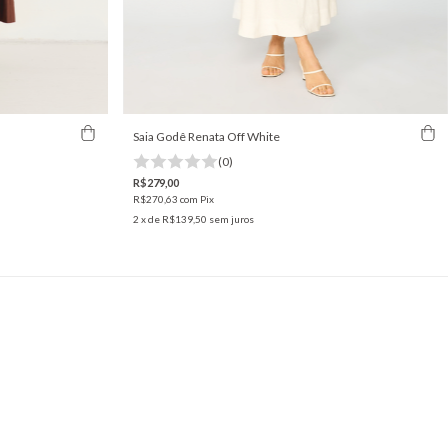
Saia Godê Renata Off White
(0)
R$279,00
R$270,63
com
Pix
2
x de
R$139,50
sem juros