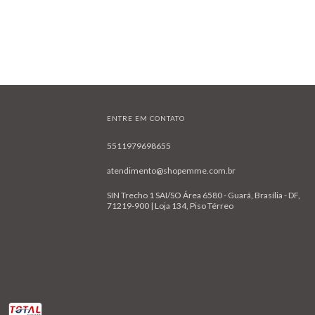
ENTRE EM CONTATO
5511979698655
atendimento@shopemme.com.br
SIN Trecho 1 SAI/SO Área 6580 - Guará, Brasília - DF,
71219-900 | Loja 134, Piso Térreo