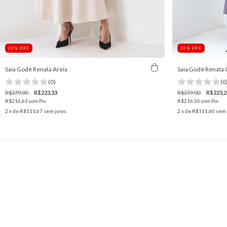
20
%
OFF
20
%
OFF
Saia Godê Renata Areia
Saia Godê Renata 
(0)
(0
R$279,00
R$223,33
R$279,00
R$223,2
R$216,63
com
Pix
R$216,50
com
Pix
2
x de
R$111,67
sem juros
2
x de
R$111,60
sem 