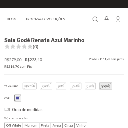
BLOG
TROCAS & DEVOLUÇÕES
0
Saia Godê Renata Azul Marinho
(0)
R$279,00
R$223,40
2
x de
R$111,70
sem juros
R$216,70
com
Pix
PPP(34)
PP(36)
P(38)
M(40)
G(42)
GG(44)
TAMANHO
COR
Guia de medidas
Veja outras opções
Off White
Marrom
Preta
Areia
Cinza
Vinho