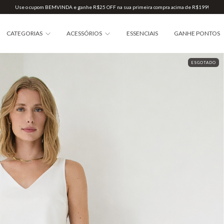
Use o cupom BEMVINDA e ganhe R$25 OFF na sua primeira compra acima de R$199!
CATEGORIAS
ACESSÓRIOS
ESSENCIAIS
GANHE PONTOS
ESGOTADO