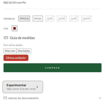
R$216,50
com
Pix
PPP(34)
PP(36)
P(38)
M(40)
G(42)
GG(44)
TAMANHO
COR
Guia de medidas
Veja outras opções
Marrom
Berinjela
Última unidade!
Experimentar
Veja como fica em você
MEIOS DE PAGAMENTO