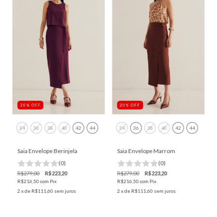
20
%
OFF
20
%
OFF
34
36
38
40
42
44
34
36
38
40
42
44
Saia Envelope Berinjela
Saia Envelope Marrom
(0)
(0)
R$279,00
R$223,20
R$279,00
R$223,20
R$216,50
com
Pix
R$216,50
com
Pix
2
x de
R$111,60
sem juros
2
x de
R$111,60
sem juros