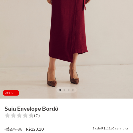
20
%
OFF
Saia Envelope Bordô
(0)
R$279,00
R$223,20
2
x de
R$111,60
sem juros