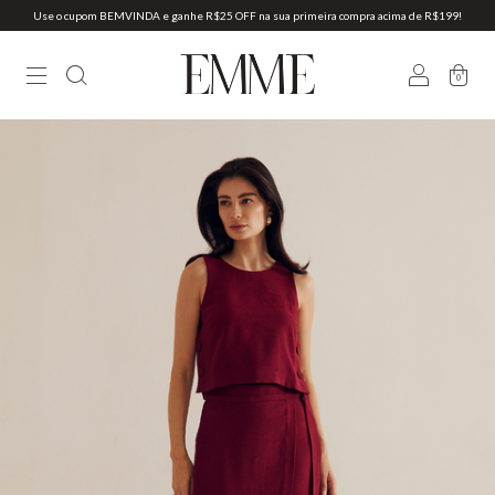
Use o cupom BEMVINDA e ganhe R$25 OFF na sua primeira compra acima de R$199!
0