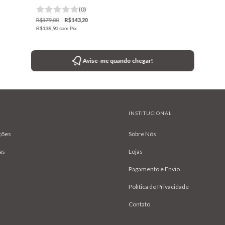
(0)
R$179,00
R$143,20
R$138,90
com
Pix
Avise-me quando chegar!
INSTITUCIONAL
ções
Sobre Nós
as
Lojas
Pagamento e Envio
Política de Privacidade
Contato