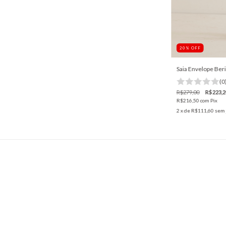
20
%
OFF
Saia Envelope Beri
(0
R$279,00
R$223,2
R$216,50
com
Pix
2
x de
R$111,60
sem 