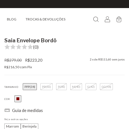
BLOG
TROCAS & DEVOLUÇÕES
0
Saia Envelope Bordô
(0)
R$279,00
R$223,20
2
x de
R$111,60
sem juros
R$216,50
com
Pix
PPP(34)
PP(36)
P(38)
M(40)
G(42)
GG(44)
TAMANHO
COR
Guia de medidas
Veja outras opções
Marrom
Berinjela