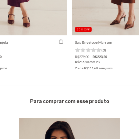
20
%
OFF
njela
Saia Envelope Marrom
)
(0)
0
R$279,00
R$223,20
R$216,50
com
Pix
juros
2
x de
R$111,60
sem juros
Para comprar com esse produto