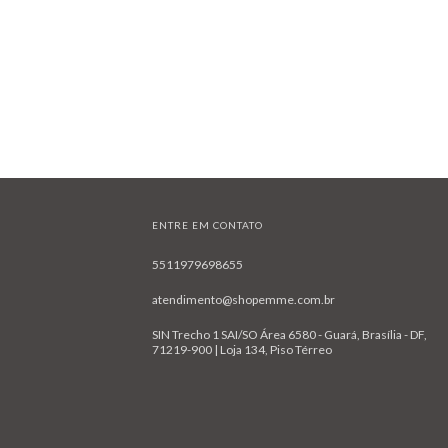
ENTRE EM CONTATO
5511979698655
atendimento@shopemme.com.br
SIN Trecho 1 SAI/SO Área 6580 - Guará, Brasília - DF,
71219-900 | Loja 134, Piso Térreo