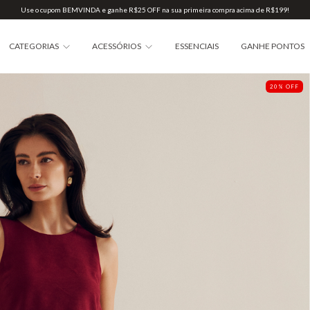
Use o cupom BEMVINDA e ganhe R$25 OFF na sua primeira compra acima de R$199!
CATEGORIAS
ACESSÓRIOS
ESSENCIAIS
GANHE PONTOS
20
%
OFF