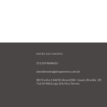
ENTRE EM CONTATO
5511979698655
atendimento@shopemme.com.br
SIN Trecho 1 SAI/SO Área 6580 - Guará, Brasília - DF,
71219-900 | Loja 134, Piso Térreo