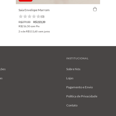
Saia Envelope Marrom
(0)
R$279,00
R$223,20
R$216,50
com
Pix
2
x de
R$111,60
sem juros
INSTITUCIONAL
ções
Sobre Nós
as
Lojas
Pagamento e Envio
Política de Privacidade
Contato