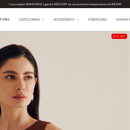
Use o cupom BEMVINDA e ganhe R$25 OFF na sua primeira compra acima de R$199!
STORY
CATEGORIAS
ACESSÓRIOS
ESSENCIAIS
GANHE 
20
%
OFF