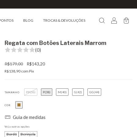
PONTOS
BLOG
TROCAS & DEVOLUÇÕES
0
Regata com Botões Laterais Marrom
(0)
R$179,00
R$143,20
R$138,90
com
Pix
PP(36)
P(38)
M(40)
G(42)
GG(44)
TAMANHO
COR
Guia de medidas
Veja outras opções
Bordô
Berinjela