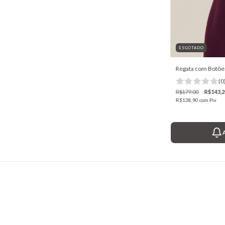
ESGOTADO
Regata com Botões
(0
R$179,00
R$143,2
R$138,90
com
Pix