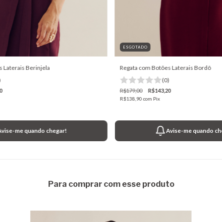
ESGOTADO
 Laterais Berinjela
Regata com Botões Laterais Bordô
)
(0)
0
R$179,00
R$143,20
R$138,90
com
Pix
Avise-me quando chegar!
Avise-me quando ch
Para comprar com esse produto