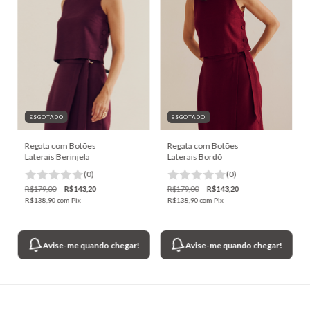
ESGOTADO
ESGOTADO
Regata com Botões
Regata com Botões
Laterais Berinjela
Laterais Bordô
(0)
(0)
R$179,00
R$143,20
R$179,00
R$143,20
R$138,90
com
Pix
R$138,90
com
Pix
Avise-me quando chegar!
Avise-me quando chegar!