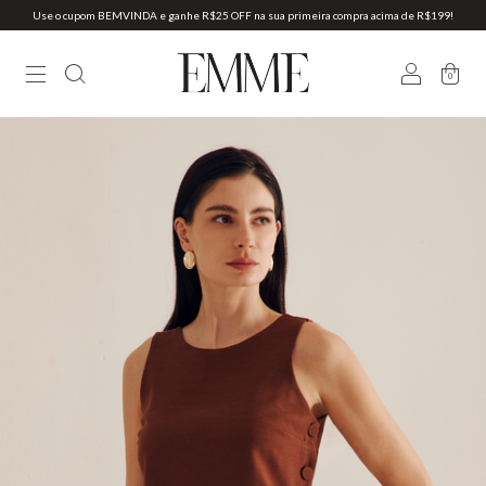
Use o cupom BEMVINDA e ganhe R$25 OFF na sua primeira compra acima de R$199!
0