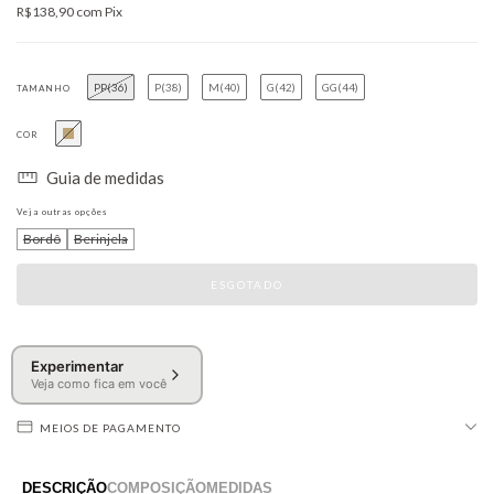
R$138,90
com
Pix
PP(36)
P(38)
M(40)
G(42)
GG(44)
TAMANHO
COR
Guia de medidas
Veja outras opções
Bordô
Berinjela
Experimentar
Veja como fica em você
MEIOS DE PAGAMENTO