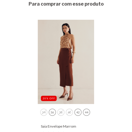
Para comprar com esse produto
20
%
OFF
34
36
38
40
42
44
Saia Envelope Marrom