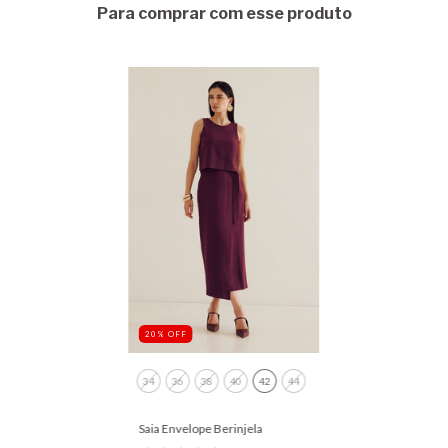
Para comprar com esse produto
20
%
OFF
34
36
38
40
42
44
Saia Envelope Berinjela