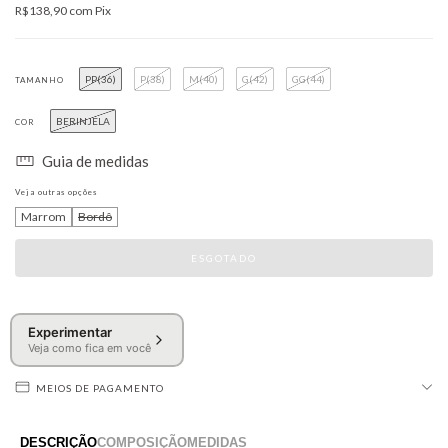
R$138,90
com
Pix
PP(36)
P(38)
M(40)
G(42)
GG(44)
TAMANHO
BERINJELA
COR
Guia de medidas
Veja outras opções
Marrom
Bordô
Experimentar
Veja como fica em você
MEIOS DE PAGAMENTO