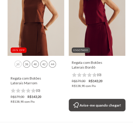
20
%
OFF
ESGOTADO
Regata com Botões
36
38
40
42
44
Laterais Bordô
(0)
Regata com Botões
R$179,00
R$143,20
Laterais Marrom
R$138,90
com
Pix
(0)
R$179,00
R$143,20
R$138,90
com
Pix
Avise-me quando chegar!