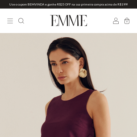
Use o cupom BEMVINDA e ganhe R$25 OFF na sua primeira compra acima de R$199!
0