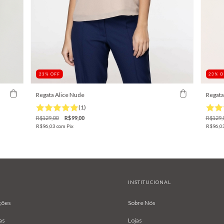
23
%
O
23
%
OFF
Regata Alice Nude
Regata
(1)
R$129,00
R$99,00
R$129,
R$96,03
com
Pix
R$96,0
INSTITUCIONAL
ções
Sobre Nós
as
Lojas