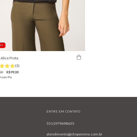
FF
 Alice Preta
(3)
00
R$99,00
3
com
Pix
ENTRE EM CONTATO
5511979698655
atendimento@shopemme.com.br