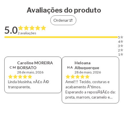
Avaliações do produto
Ordenar
5.0
2 avaliações
5
4
3
2
1
Caroline MOREIRA
Heloana
C M
BORSATO
H A
Albuquerque
28 de maio, 2026
28 de maio, 2026
Linda blusinha, nÃ£o Ã©
Amei!!! Tecido, costuras e
transparente,
acabamento Ã³timos.
Esperando a reposiÃ§Ã£o da:
preta, marrom, caramelo e
rosa pÃ³.