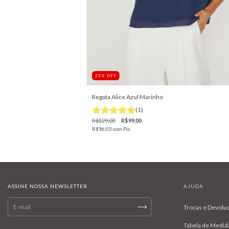
23
%
OFF
Regata Alice Azul Marinho
(1)
R$129,00
R$99,00
R$96,03
com
Pix
ASSINE NOSSA NEWSLETTER
AJUDA
Trocas e Devolu
Tabela de Medid