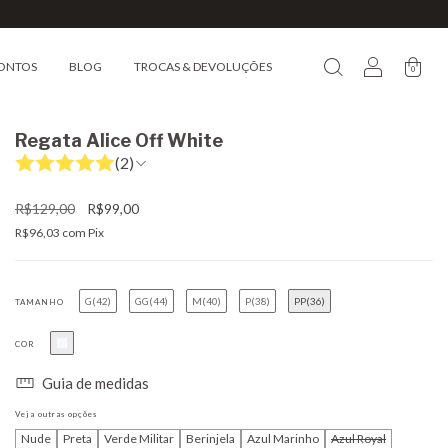
ONTOS
BLOG
TROCAS & DEVOLUÇÕES
0
Regata Alice Off White
(2)
R$129,00
R$99,00
R$96,03
com
Pix
G(42)
GG(44)
M(40)
P(38)
PP(36)
TAMANHO
COR
Guia de medidas
Veja outras opções
Nude
Preta
Verde Militar
Berinjela
Azul Marinho
Azul Royal