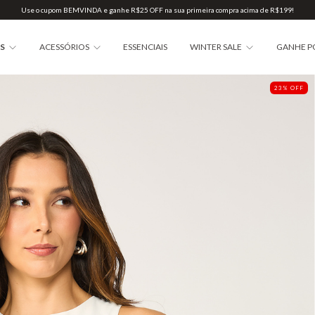
Use o cupom BEMVINDA e ganhe R$25 OFF na sua primeira compra acima de R$199!
AS
ACESSÓRIOS
ESSENCIAIS
WINTER SALE
GANHE P
23
%
OFF