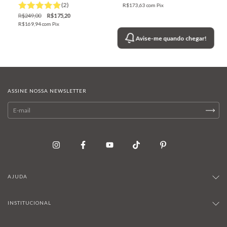
(2)
R$173,63
com
Pix
R$249,00
R$175,20
R$169,94
com
Pix
Avise-me quando chegar!
ASSINE NOSSA NEWSLETTER
AJUDA
INSTITUCIONAL