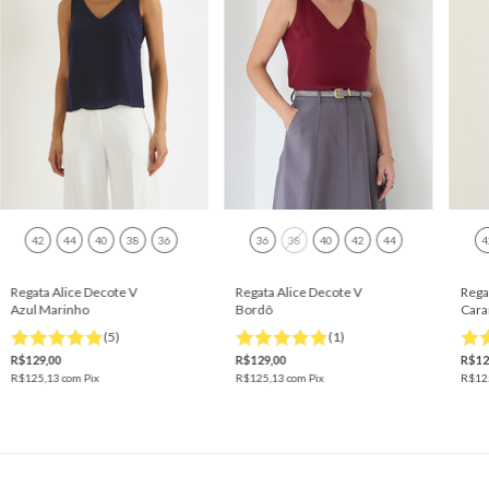
42
44
40
38
36
36
38
40
42
44
4
Regata Alice Decote V
Regata Alice Decote V
Rega
Azul Marinho
Bordô
Cara
(5)
(1)
R$129,00
R$129,00
R$12
R$125,13
com
Pix
R$125,13
com
Pix
R$12