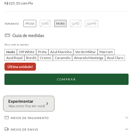
R$125,13
com
Pix
PP(36)
P(38)
M(40)
G(42)
GG(44)
TAMANHO
Guia de medidas
Veja outras opções
Nude
Off White
Preta
Azul Marinho
Verde Militar
Marrom
Azul Royal
Bordô
Creme
Caramelo
Amarelo Manteiga
Azul Claro
Última unidade!
Experimentar
Veja como fica em você
MEIOS DE PAGAMENTO
MEIOS DE ENVIO