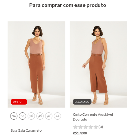
Para comprar com esse produto
30
%
OFF
ESGOTADO
Cinto Corrente Ajustável
34
36
38
40
42
44
Dourado
(0)
Saia Gabi Caramelo
R$179,00