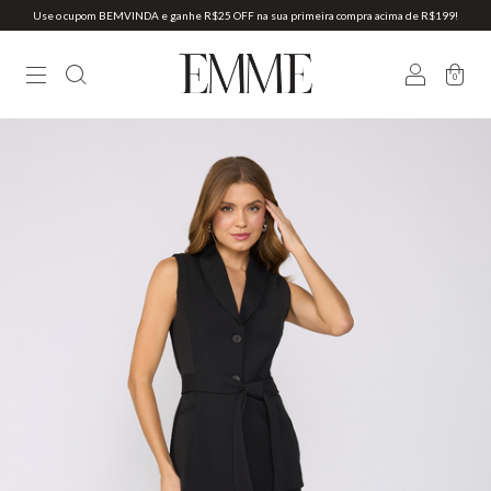
Use o cupom BEMVINDA e ganhe R$25 OFF na sua primeira compra acima de R$199!
0