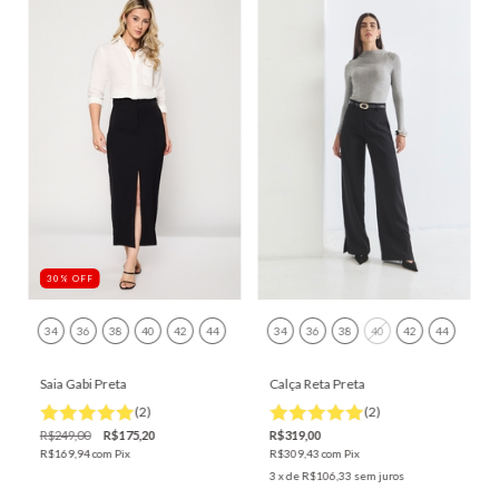
30
%
OFF
34
36
38
40
42
44
34
36
38
40
42
44
Saia Gabi Preta
Calça Reta Preta
(2)
(2)
R$249,00
R$175,20
R$319,00
R$169,94
com
Pix
R$309,43
com
Pix
3
x de
R$106,33
sem juros