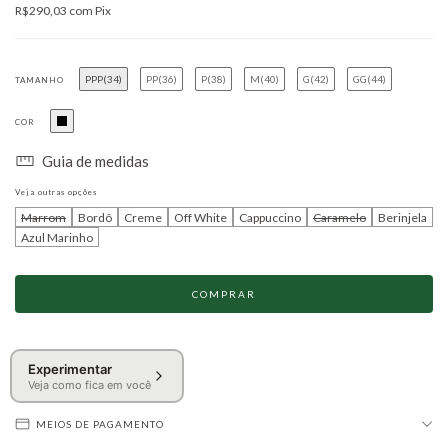
R$290,03
com
Pix
PPP(34)
PP(36)
P(38)
M(40)
G(42)
GG(44)
TAMANHO
COR
Guia de medidas
Veja outras opções
Marrom
Bordô
Creme
Off White
Cappuccino
Caramelo
Berinjela
Azul Marinho
Experimentar
Veja como fica em você
MEIOS DE PAGAMENTO