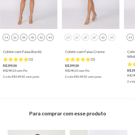
34
36
38
40
42
44
34
36
38
40
42
44
34
Colete com Faixa Bordô
Colete com Faixa Creme
Cole
Whit
(1)
(5)
R$299,00
R$299,00
R$29
R$290,03
com
Pix
R$290,03
com
Pix
R$29
2
x de
R$149,50
sem juros
2
x de
R$149,50
sem juros
2
x d
Para comprar com esse produto