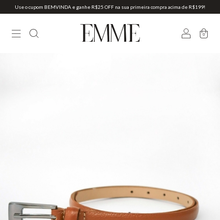
Use o cupom BEMVINDA e ganhe R$25 OFF na sua primeira compra acima de R$199!
0