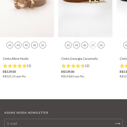
42
44
40
38
36
42
44
40
38
36
4
Cinto Aline Nude
Cinto Georgia Caramelo
Cint
(1)
(2)
R$129,00
R$139,00
R$13
R$125,13
com
Pix
R$134,83
com
Pix
R$13
ASSINE NOSSA NEWSLETTER