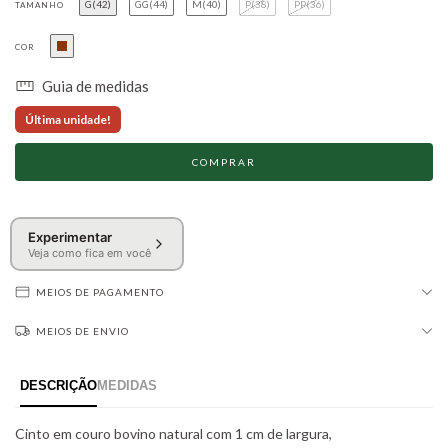
G(42)
GG(44)
M(40)
P(38)
PP(36)
TAMANHO
COR
Guia de medidas
Última unidade!
Experimentar
Veja como fica em você
MEIOS DE PAGAMENTO
MEIOS DE ENVIO