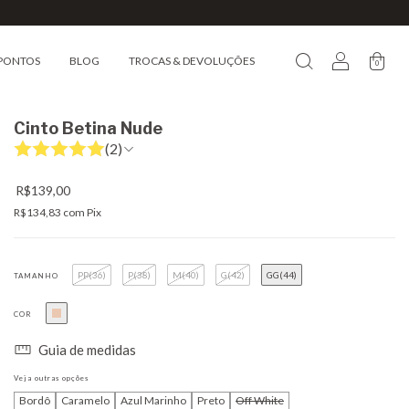
PONTOS
BLOG
TROCAS & DEVOLUÇÕES
0
Cinto Betina Nude
(2)
R$139,00
R$134,83
com
Pix
PP(36)
P(38)
M(40)
G(42)
GG(44)
TAMANHO
COR
Guia de medidas
Veja outras opções
Bordô
Caramelo
Azul Marinho
Preto
Off White