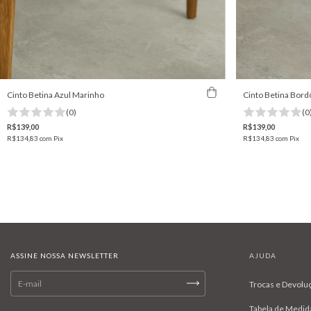
Cinto Betina Azul Marinho
Cinto Betina Bord
(0)
(0
R$139,00
R$139,00
R$134,83
com
Pix
R$134,83
com
Pix
ASSINE NOSSA NEWSLETTER
AJUDA
Trocas e Devolu
Tabela de Medid