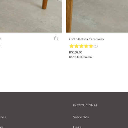
ô
Cinto Betina Caramelo
)
(3)
R$139,00
R$134,83
com
Pix
INSTITUCIONAL
ções
Sobre Nós
as
Lojas