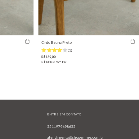
Cinto Betina Preto
(1)
R$139,00
R$134,83
com
Pix
ENTRE EM CONTATO
5511979698655
atendimento@shopemme.com.br