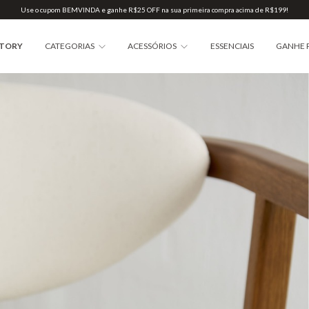
Use o cupom BEMVINDA e ganhe R$25 OFF na sua primeira compra acima de R$199!
STORY
CATEGORIAS
ACESSÓRIOS
ESSENCIAIS
GANHE 