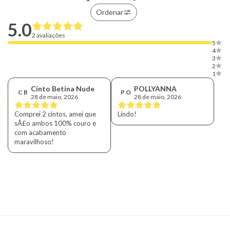
Ordenar
5.0
2 avaliações
5
4
3
2
1
Cinto Betina Nude
POLLYANNA
C B
P O
28 de maio, 2026
28 de maio, 2026
Comprei 2 cintos, amei que
Lindo!
sÃ£o ambos 100% couro e
com acabamento
maravilhoso!