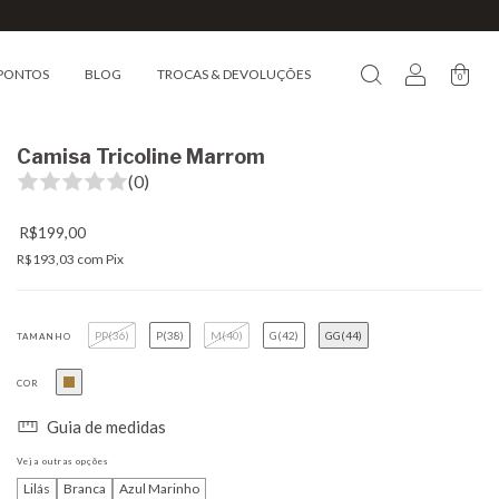
PONTOS
BLOG
TROCAS & DEVOLUÇÕES
0
Camisa Tricoline Marrom
(0)
R$199,00
R$193,03
com
Pix
PP(36)
P(38)
M(40)
G(42)
GG(44)
TAMANHO
COR
Guia de medidas
Veja outras opções
Lilás
Branca
Azul Marinho