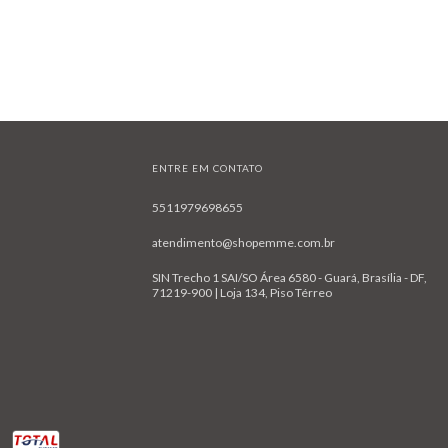
ENTRE EM CONTATO
5511979698655
atendimento@shopemme.com.br
SIN Trecho 1 SAI/SO Área 6580 - Guará, Brasília - DF,
71219-900 | Loja 134, Piso Térreo