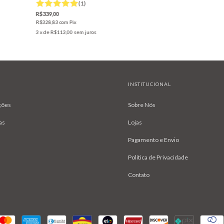
(1)
R$339,00
R$328,83
com
Pix
3
x de
R$113,00
sem juros
INSTITUCIONAL
ções
Sobre Nós
as
Lojas
Pagamento e Envio
Política de Privacidade
Contato