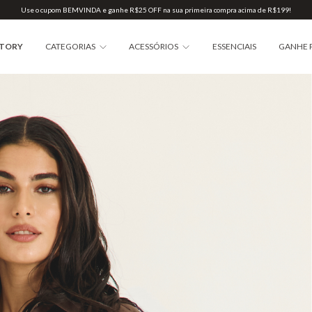
Use o cupom BEMVINDA e ganhe R$25 OFF na sua primeira compra acima de R$199!
STORY
CATEGORIAS
ACESSÓRIOS
ESSENCIAIS
GANHE 