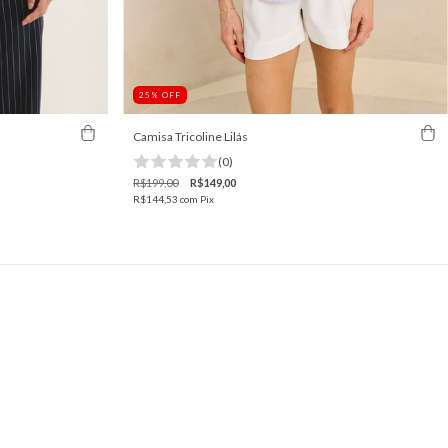
25
%
OFF
Camisa Tricoline Lilás
(0)
R$199,00
R$149,00
R$144,53
com
Pix