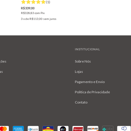
(1)
R$339,00
R$328,83
com
Pix
3
x de
R$113,00
sem juros
INSTITUCIONAL
ções
Sobre Nós
as
Lojas
Pagamento e Envio
Política de Privacidade
Contato