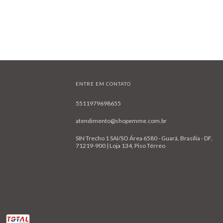
ENTRE EM CONTATO
5511979698655
atendimento@shopemme.com.br
SIN Trecho 1 SAI/SO Área 6580 - Guará, Brasília - DF,
71219-900 | Loja 134, Piso Térreo