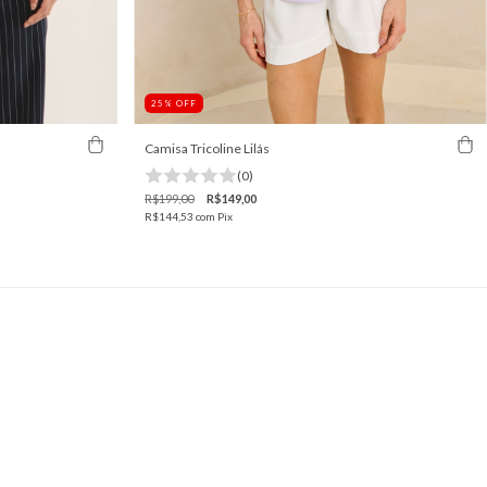
25
%
OFF
Camisa Tricoline Lilás
(0)
R$199,00
R$149,00
R$144,53
com
Pix