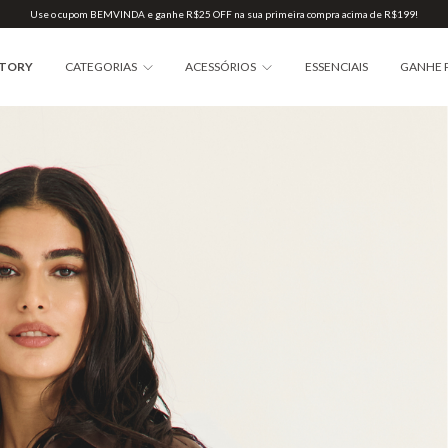
Use o cupom BEMVINDA e ganhe R$25 OFF na sua primeira compra acima de R$199!
STORY
CATEGORIAS
ACESSÓRIOS
ESSENCIAIS
GANHE 