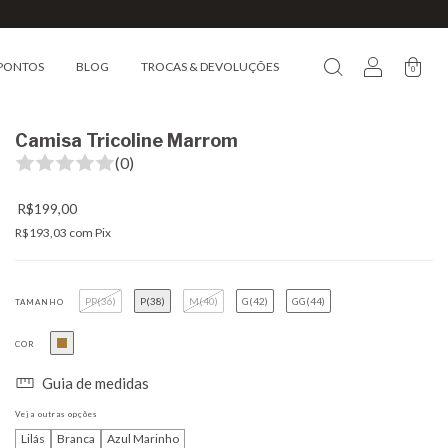
PONTOS
BLOG
TROCAS & DEVOLUÇÕES
0
Camisa Tricoline Marrom
(0)
R$199,00
R$193,03
com
Pix
PP(36)
P(38)
M(40)
G(42)
GG(44)
TAMANHO
COR
Guia de medidas
Veja outras opções
Lilás
Branca
Azul Marinho