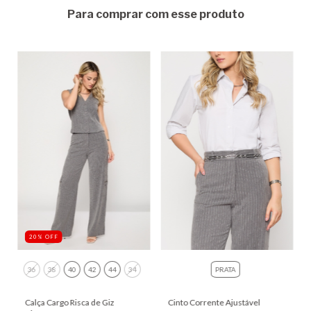
Para comprar com esse produto
20
%
OFF
36
38
40
42
44
34
PRATA
Calça Cargo Risca de Giz
Cinto Corrente Ajustável