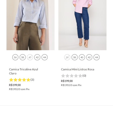
36
38
40
42
44
36
38
40
42
44
Camisa Tricoline Azul
Camisa Mini Listras Rosa
Claro
(0)
(3)
R$199,00
R$199,00
R$193,03
com
Pix
R$193,03
com
Pix