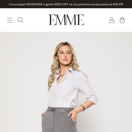
Use o cupom BEMVINDA e ganhe R$25 OFF na sua primeira compra acima de R$199!
0