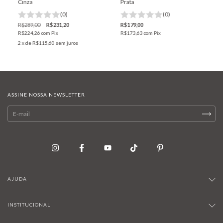
Cinza
Prata
(0)
(0)
R$289,00
R$231,20
R$179,00
R$224,26
com
Pix
R$173,63
com
Pix
2
x de
R$115,60
sem juros
ASSINE NOSSA NEWSLETTER
AJUDA
INSTITUCIONAL