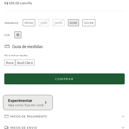
R$193,03
com
Pix
PP(36)
P(38)
M(40)
G(42)
GG(44)
TAMANHO
COR
Guia de medidas
Veja outras opções
Rosa
Azul Claro
Experimentar
Veja como fica em você
MEIOS DE PAGAMENTO
MEIOS DE ENVIO