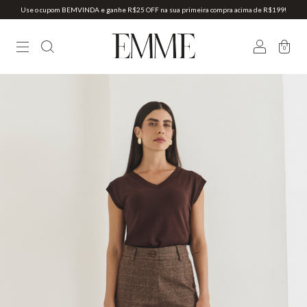
Use o cupom BEMVINDA e ganhe R$25 OFF na sua primeira compra acima de R$199!
0