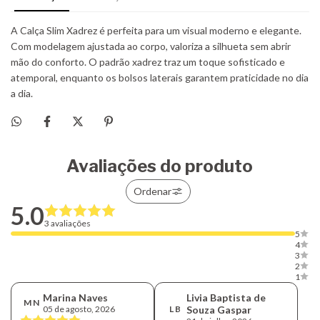
Avaliações do produto
Ordenar
5.0
3 avaliações
5
4
3
2
1
Marina Naves
Livia Baptista de
M N
05 de agosto, 2026
L B
Souza Gaspar