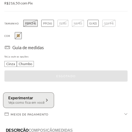
R$216,50
com
Pix
PPP(34)
PP(36)
P(38)
M(40)
G(42)
GG(44)
TAMANHO
COR
Guia de medidas
Veja outras opções
Cinza
Chumbo
Experimentar
Veja como fica em você
MEIOS DE PAGAMENTO