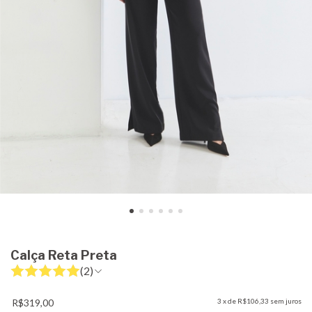
Calça Reta Preta
(2)
R$319,00
3
x de
R$106,33
sem juros