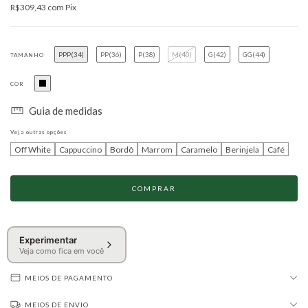
R$309,43
com
Pix
PPP(34)
PP(36)
P(38)
M(40)
G(42)
GG(44)
TAMANHO
COR
Guia de medidas
Veja outras opções
Off White
Cappuccino
Bordô
Marrom
Caramelo
Berinjela
Café
Experimentar
Veja como fica em você
MEIOS DE PAGAMENTO
MEIOS DE ENVIO