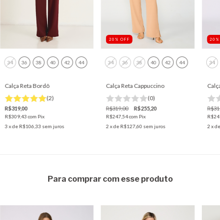
20
%
OFF
20
34
36
38
40
42
44
34
36
38
40
42
44
34
Calça Reta Bordô
Calça Reta Cappuccino
Calç
(2)
(0)
R$319,00
R$319,00
R$255,20
R$31
R$309,43
com
Pix
R$247,54
com
Pix
R$24
3
x de
R$106,33
sem juros
2
x de
R$127,60
sem juros
2
x d
Para comprar com esse produto