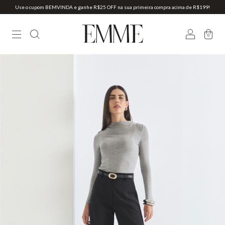
Use o cupom BEMVINDA e ganhe R$25 OFF na sua primeira compra acima de R$199!
0