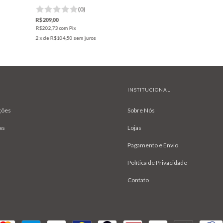
(0)
R$209,00
R$202,73
com
Pix
2
x de
R$104,50
sem juros
INSTITUCIONAL
ções
Sobre Nós
as
Lojas
Pagamento e Envio
Política de Privacidade
Contato