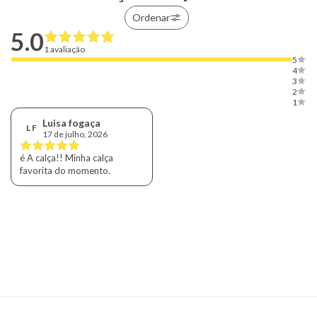
Ordenar
5.0
1 avaliação
5
4
3
2
1
Luisa fogaça
L F
17 de julho, 2026
é A calça!! Minha calça
favorita do momento.