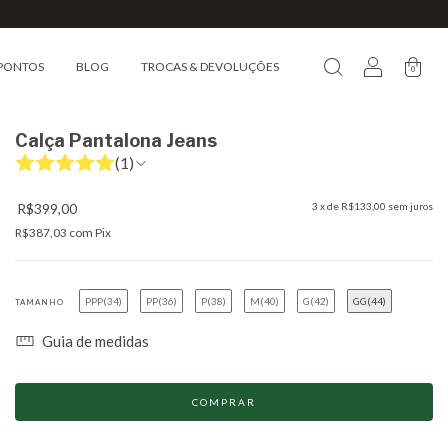
PONTOS
BLOG
TROCAS & DEVOLUÇÕES
0
Calça Pantalona Jeans
(1)
R$399,00
3
x de
R$133,00
sem juros
R$387,03
com
Pix
PPP(34)
PP(36)
P(38)
M(40)
G(42)
GG(44)
TAMANHO
Guia de medidas