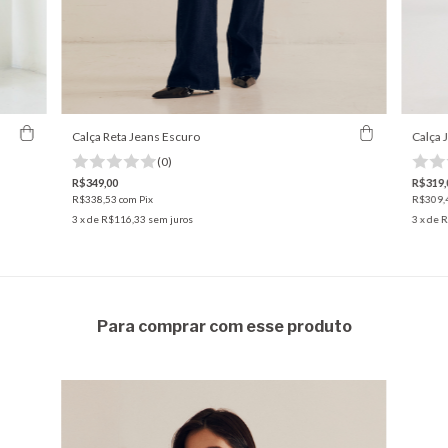
Calça Reta Jeans Escuro
Calça 
(0)
R$349,00
R$319,
R$338,53
com
Pix
R$309,
3
x de
R$116,33
sem juros
3
x de
R
Para comprar com esse produto