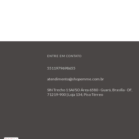
ENTRE EM CONTATO
5511979698655
atendimento@shopemme.com.br
SIN Trecho 1 SAI/SO Área 6580 - Guará, Brasília - DF,
71219-900 | Loja 134, Piso Térreo