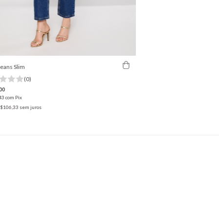
Jeans Slim
(0)
00
43
com
Pix
$106,33
sem juros