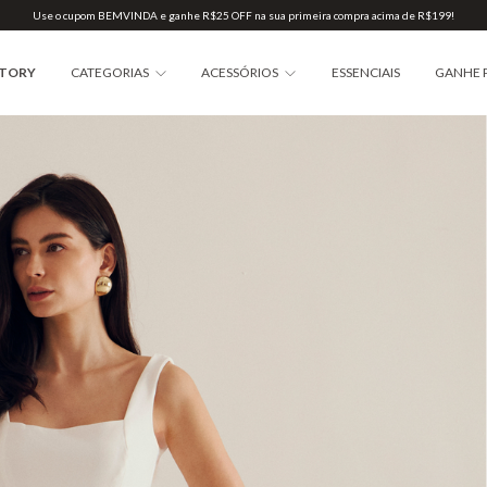
Use o cupom BEMVINDA e ganhe R$25 OFF na sua primeira compra acima de R$199!
STORY
CATEGORIAS
ACESSÓRIOS
ESSENCIAIS
GANHE 