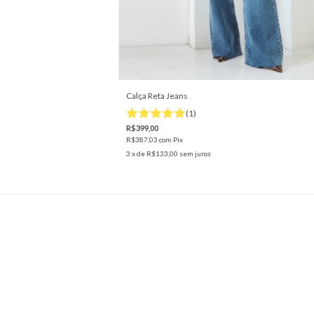
Calça Reta Jeans
(1)
R$399,00
R$387,03
com
Pix
3
x de
R$133,00
sem juros