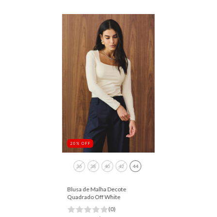
20
%
OFF
36
38
40
42
44
Blusa de Malha Decote
Quadrado Off White
(0)