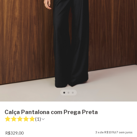
Calça Pantalona com Prega Preta
(1)
R$329,00
3
x de
R$109,67
sem juros