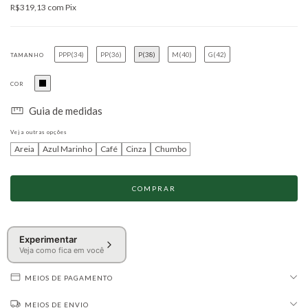
R$319,13
com
Pix
PPP(34)
PP(36)
P(38)
M(40)
G(42)
TAMANHO
COR
Guia de medidas
Veja outras opções
Areia
Azul Marinho
Café
Cinza
Chumbo
Experimentar
Veja como fica em você
MEIOS DE PAGAMENTO
MEIOS DE ENVIO