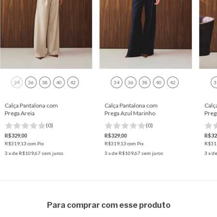
34
36
38
40
42
34
36
38
40
42
3
Calça Pantalona com
Calça Pantalona com
Calç
Prega Areia
Prega Azul Marinho
Preg
(0)
(0)
R$329,00
R$329,00
R$32
R$319,13
com
Pix
R$319,13
com
Pix
R$31
3
x de
R$109,67
sem juros
3
x de
R$109,67
sem juros
3
x d
Para comprar com esse produto