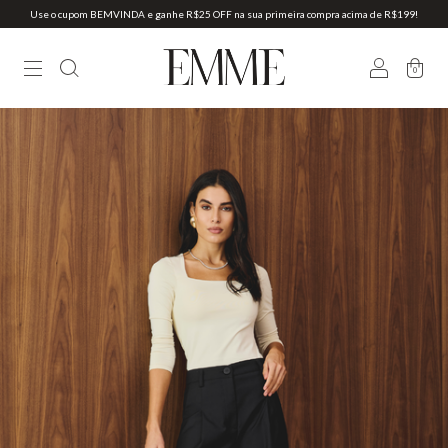
Use o cupom BEMVINDA e ganhe R$25 OFF na sua primeira compra acima de R$199!
0