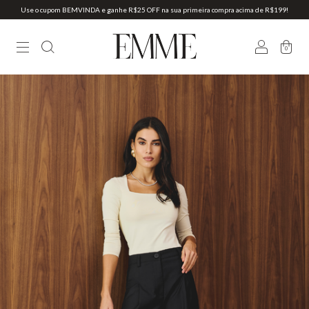
Use o cupom BEMVINDA e ganhe R$25 OFF na sua primeira compra acima de R$199!
0