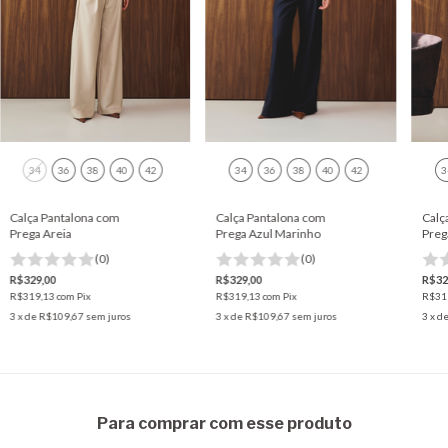
34
36
38
40
42
34
36
38
40
42
3
Calça Pantalona com
Calça Pantalona com
Calç
Prega Areia
Prega Azul Marinho
Preg
(0)
(0)
R$329,00
R$329,00
R$32
R$319,13
com
Pix
R$319,13
com
Pix
R$31
3
x de
R$109,67
sem juros
3
x de
R$109,67
sem juros
3
x d
Para comprar com esse produto