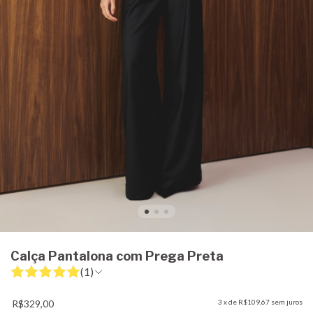
Calça Pantalona com Prega Preta
(1)
R$329,00
3
x de
R$109,67
sem juros