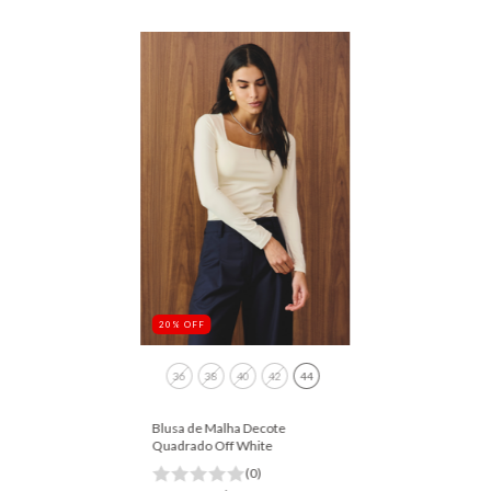
20
%
OFF
36
38
40
42
44
Blusa de Malha Decote
Quadrado Off White
(0)