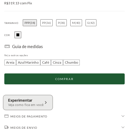
R$319,13
com
Pix
PPP(34)
PP(36)
P(38)
M(40)
G(42)
TAMANHO
COR
Guia de medidas
Veja outras opções
Areia
Azul Marinho
Café
Cinza
Chumbo
Experimentar
Veja como fica em você
MEIOS DE PAGAMENTO
MEIOS DE ENVIO