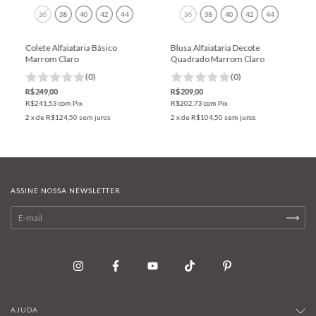
36
38
40
42
44
36
38
40
42
44
Colete Alfaiataria Básico
Blusa Alfaiataria Decote
Marrom Claro
Quadrado Marrom Claro
(0)
(0)
R$249,00
R$209,00
R$241,53
com
Pix
R$202,73
com
Pix
2
x de
R$124,50
sem juros
2
x de
R$104,50
sem juros
ASSINE NOSSA NEWSLETTER
AJUDA