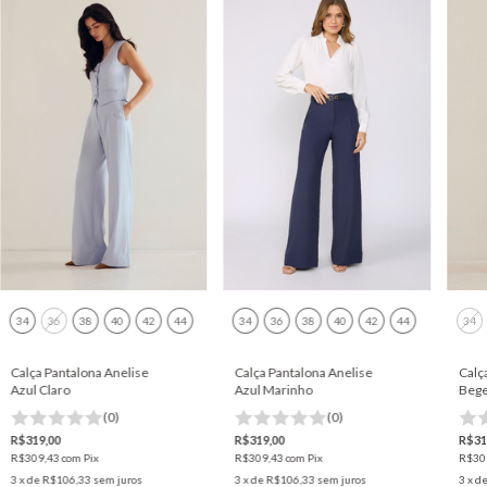
34
36
38
40
42
44
34
36
38
40
42
44
34
Calça Pantalona Anelise
Calça Pantalona Anelise
Calç
Azul Claro
Azul Marinho
Beg
(0)
(0)
R$319,00
R$319,00
R$31
R$309,43
com
Pix
R$309,43
com
Pix
R$30
3
x de
R$106,33
sem juros
3
x de
R$106,33
sem juros
3
x d