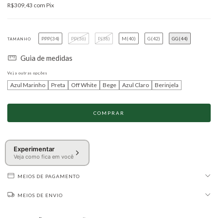
R$309,43
com
Pix
PPP(34)
PP(36)
P(38)
M(40)
G(42)
GG(44)
TAMANHO
Guia de medidas
Veja outras opções
Azul Marinho
Preta
Off White
Bege
Azul Claro
Berinjela
Experimentar
Veja como fica em você
MEIOS DE PAGAMENTO
MEIOS DE ENVIO