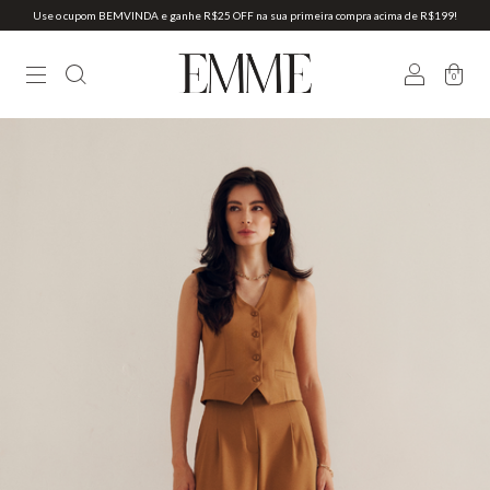
Use o cupom BEMVINDA e ganhe R$25 OFF na sua primeira compra acima de R$199!
0