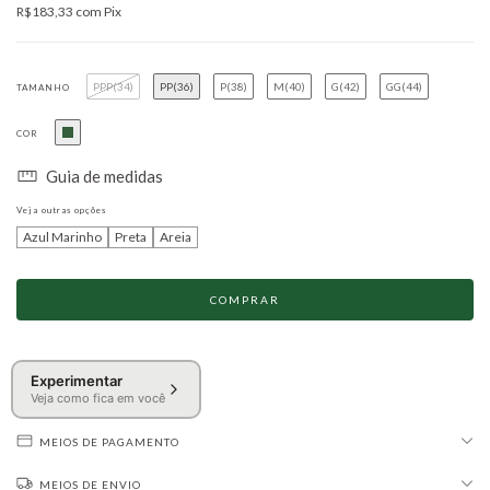
R$183,33
com
Pix
PPP(34)
PP(36)
P(38)
M(40)
G(42)
GG(44)
TAMANHO
COR
Guia de medidas
Veja outras opções
Azul Marinho
Preta
Areia
Experimentar
Veja como fica em você
MEIOS DE PAGAMENTO
MEIOS DE ENVIO