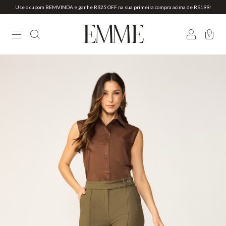
Use o cupom BEMVINDA e ganhe R$25 OFF na sua primeira compra acima de R$199!
0