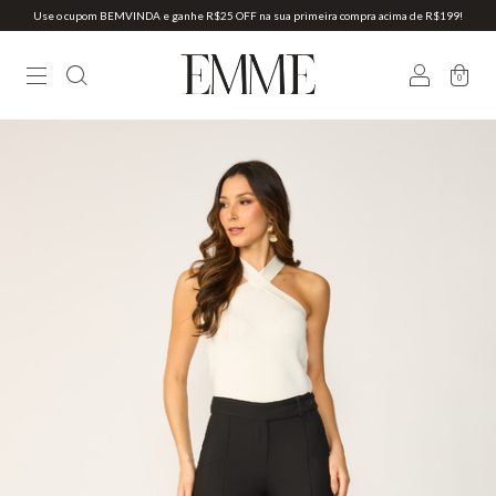
Use o cupom BEMVINDA e ganhe R$25 OFF na sua primeira compra acima de R$199!
0