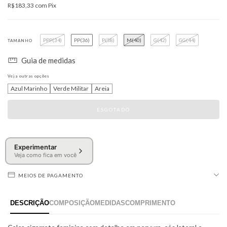
R$183,33
com
Pix
PPP(34)
PP(36)
P(38)
M(40)
G(42)
GG(44)
TAMANHO
Guia de medidas
Veja outras opções
Azul Marinho
Verde Militar
Areia
Experimentar
Veja como fica em você
MEIOS DE PAGAMENTO