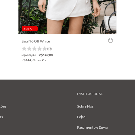
38
%
OFF
Saia Nó Off White
(0)
R$239,00
R$149,00
R$144,53
com
Pix
INSTITUCIONAL
ções
Sobre Nós
as
Lojas
Pagamento e Envio