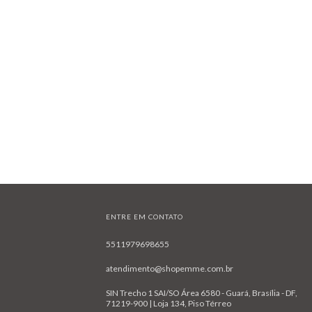
ENTRE EM CONTATO
5511979698655
atendimento@shopemme.com.br
SIN Trecho 1 SAI/SO Área 6580 - Guará, Brasília - DF,
71219-900 | Loja 134, Piso Térreo