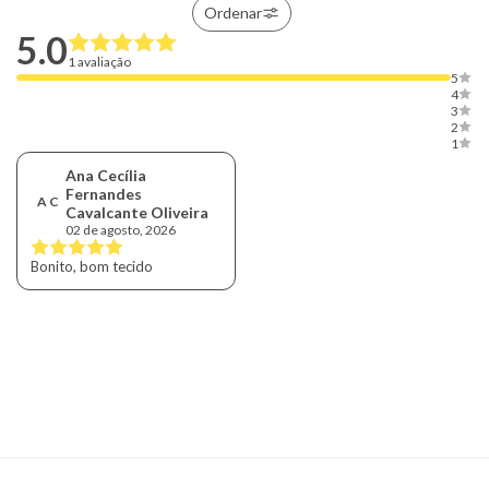
Ordenar
5.0
1 avaliação
5
4
3
2
1
Ana Cecília
Fernandes
A C
Cavalcante Oliveira
02 de agosto, 2026
Bonito, bom tecido