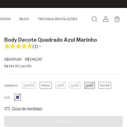
ONTOS
BLOG
TROCAS & DEVOLUÇÕES
0
Body Decote Quadrado Azul Marinho
(1)
R$209,00
R$146,30
R$141,91
com
Pix
PPP(34)
PP(36)
P(38)
M(40)
G(42)
GG(44)
TAMANHO
COR
Guia de medidas