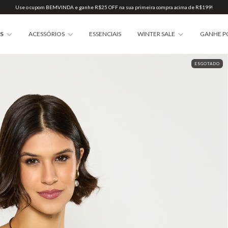
Use o cupom BEMVINDA e ganhe R$25 OFF na sua primeira compra acima de R$199!
AS
ACESSÓRIOS
ESSENCIAIS
WINTER SALE
GANHE P
ESGOTADO