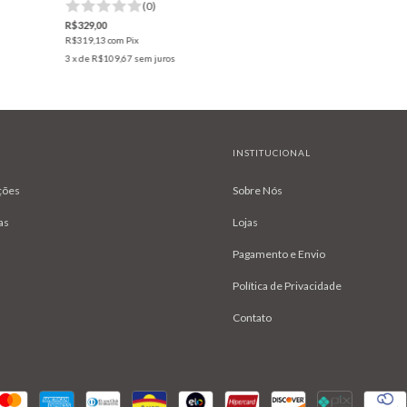
(0)
R$329,00
R$319,13
com
Pix
3
x de
R$109,67
sem juros
INSTITUCIONAL
ções
Sobre Nós
as
Lojas
Pagamento e Envio
Política de Privacidade
Contato