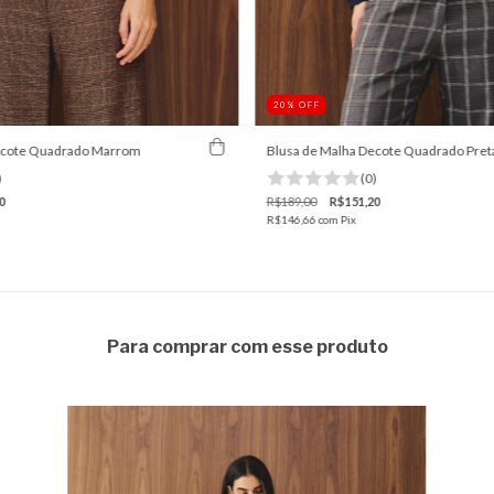
20
%
OFF
ecote Quadrado Marrom
Blusa de Malha Decote Quadrado Pret
)
(0)
0
R$189,00
R$151,20
R$146,66
com
Pix
Para comprar com esse produto