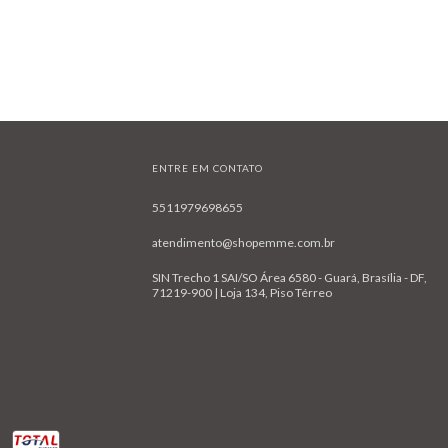
ENTRE EM CONTATO
5511979698655
atendimento@shopemme.com.br
SIN Trecho 1 SAI/SO Área 6580 - Guará, Brasília - DF,
71219-900 | Loja 134, Piso Térreo