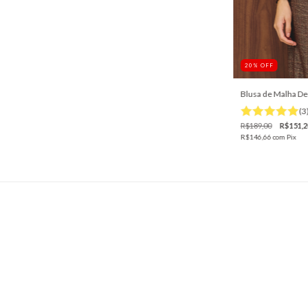
20
%
OFF
Blusa de Malha D
(3
R$189,00
R$151,2
R$146,66
com
Pix