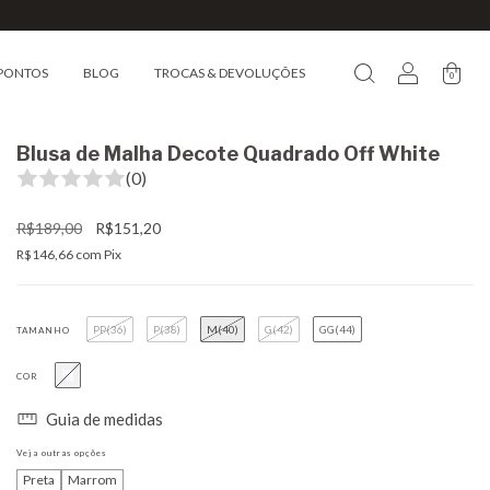
PONTOS
BLOG
TROCAS & DEVOLUÇÕES
0
Blusa de Malha Decote Quadrado Off White
(0)
R$189,00
R$151,20
R$146,66
com
Pix
PP(36)
P(38)
M(40)
G(42)
GG(44)
TAMANHO
COR
Guia de medidas
Veja outras opções
Preta
Marrom