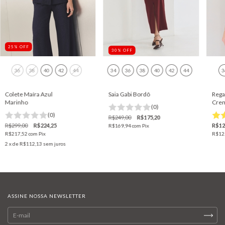
25
%
OFF
30
%
OFF
36
38
40
42
44
34
36
38
40
42
44
3
Colete Maíra Azul
Saia Gabi Bordô
Rega
Marinho
Cre
(0)
(0)
R$249,00
R$175,20
R$299,00
R$224,25
R$12
R$169,94
com
Pix
R$217,52
com
Pix
R$12
2
x de
R$112,13
sem juros
ASSINE NOSSA NEWSLETTER