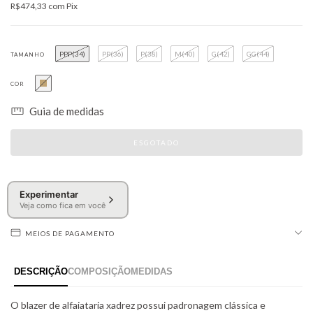
R$474,33
com
Pix
PPP(34)
PP(36)
P(38)
M(40)
G(42)
GG(44)
TAMANHO
COR
Guia de medidas
Experimentar
Veja como fica em você
MEIOS DE PAGAMENTO