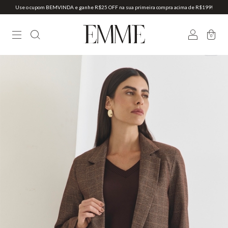
Use o cupom BEMVINDA e ganhe R$25 OFF na sua primeira compra acima de R$199!
0